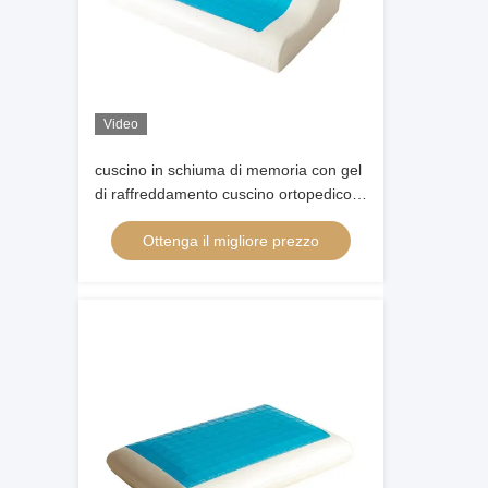
Video
cuscino in schiuma di memoria con gel
di raffreddamento cuscino ortopedico
per i dormienti laterali e dello stomaco
Ottenga il migliore prezzo