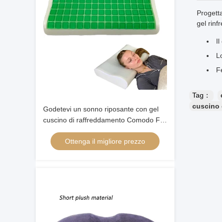
Progett
gel rinf
Il
L
F
Tag：
cuscino 
Godetevi un sonno riposante con gel
cuscino di raffreddamento Comodo Fit
Buona respirabilità
Ottenga il migliore prezzo