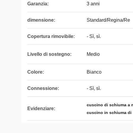
Garanzia:
3 anni
dimensione:
Standard/Regina/Re
Copertura rimovibile:
- Sì, sì.
Livello di sostegno:
Medio
Colore:
Bianco
Connessione:
- Sì, sì.
cuscino di schiuma a 
Evidenziare:
cuscino in schiuma di