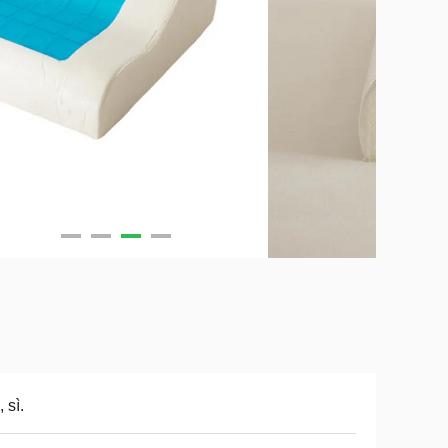
, sì.