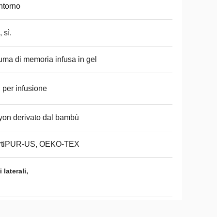
ntorno
, sì.
ma di memoria infusa in gel
 per infusione
on derivato dal bambù
rtiPUR-US, OEKO-TEX
,
laterali