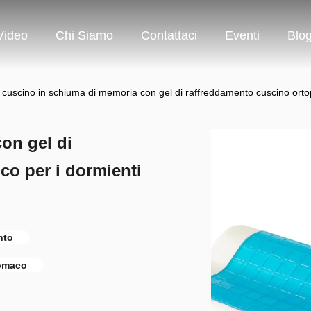
Video
Chi Siamo
Contattaci
Eventi
Blo
cuscino in schiuma di memoria con gel di raffreddamento cuscino ortope
on gel di
co per i dormienti
nto
tomaco