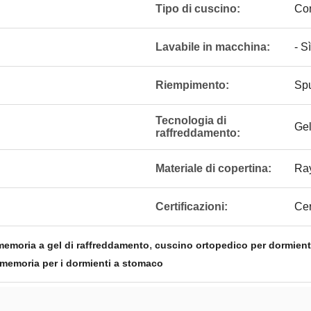
Tipo di cuscino:
Co
Lavabile in macchina:
- Sì
Riempimento:
Spu
Tecnologia di
Gel
raffreddamento:
Materiale di copertina:
Ray
Certificazioni:
Ce
,
memoria a gel di raffreddamento
cuscino ortopedico per dormienti 
 memoria per i dormienti a stomaco