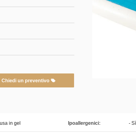
Chiedi un preventivo
usa in gel
Ipoallergenici:
- Sì