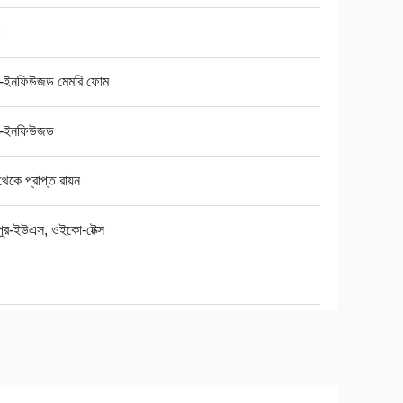
।
-ইনফিউজড মেমরি ফোম
-ইনফিউজড
 থেকে প্রাপ্ত রায়ন
টিপুর-ইউএস, ওইকো-টেক্স