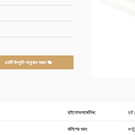
একটি উদ্ধৃতি অনুরোধ করুন
হাইপোঅলার্জেনিক:
হ্যাঁ
বালিশের ধরন:
কনট্