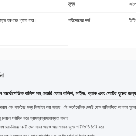
মূল্য
আলোচ
ার শক্ত কাগজে প্যাক করা।
পরিশোধের শর্ত
টি/টি
না
ল অর্থোপেডিক বালিশ সহ মেমরি ফোম বালিশ, সাইড, ব্যাক এবং পেটের ঘুমের জন্য
আরাম এবং সমর্থনের জন্য ডিজাইন করা হয়েছে, এই অর্থোপেডিক মেমরি ফোম বালিশটিতে আপনার ঘুমের অ
য়ু চলাচল সর্বাধিক করে শ্বাসপ্রশ্বাসযোগ্যতা বাড়ায়
পমাত্রা-নিয়ন্ত্রণকারী জেল স্তর আরও আরামদায়ক ঘুমের পরিস্থিতি তৈরি করে
জ রক্ষণাবেক্ষণের জন্য অপসারণযোগ্য এবং মেশিন-ধোয়া বালিশের কভার