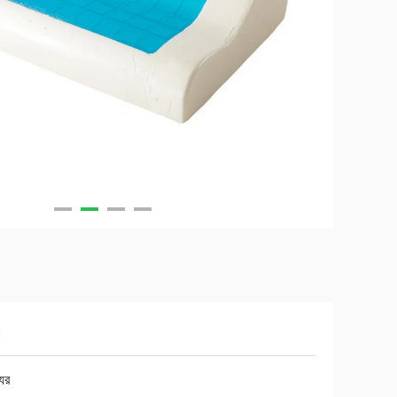
।
যুর