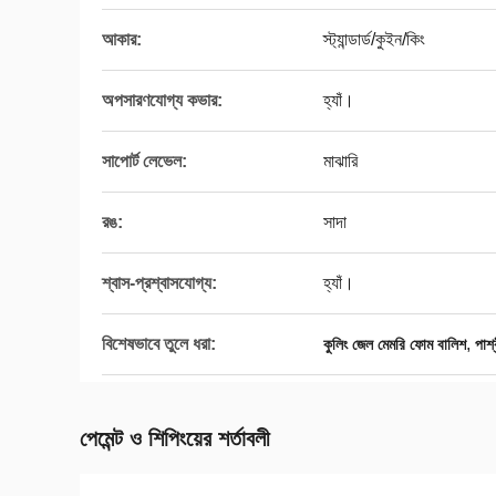
আকার:
স্ট্যান্ডার্ড/কুইন/কিং
অপসারণযোগ্য কভার:
হ্যাঁ।
সাপোর্ট লেভেল:
মাঝারি
রঙ:
সাদা
শ্বাস-প্রশ্বাসযোগ্য:
হ্যাঁ।
বিশেষভাবে তুলে ধরা:
,
কুলিং জেল মেমরি ফোম বালিশ
পার্
পেমেন্ট ও শিপিংয়ের শর্তাবলী