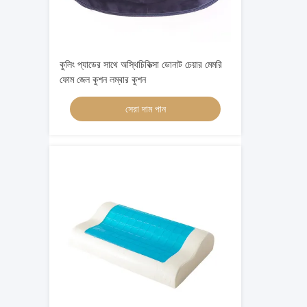
কুলিং প্যাডের সাথে অস্থিচিকিত্সা ডোনাট চেয়ার মেমরি
ফোম জেল কুশন লম্বার কুশন
সেরা দাম পান