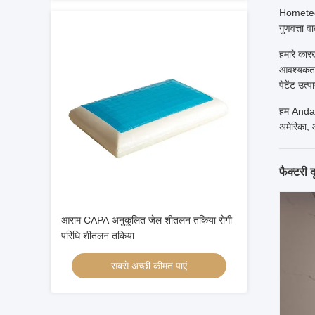
Hometeck 
गुणवत्ता व
हमारे का
आवश्यकताओं
पेटेंट उत्प
हम AndaSe
अमेरिका, ऑ
फैक्टरी द
आराम CAPA अनुकूलित जेल शीतलन तकिया रोगी
परिधि शीतलन तकिया
सबसे अच्छी कीमत पाएं