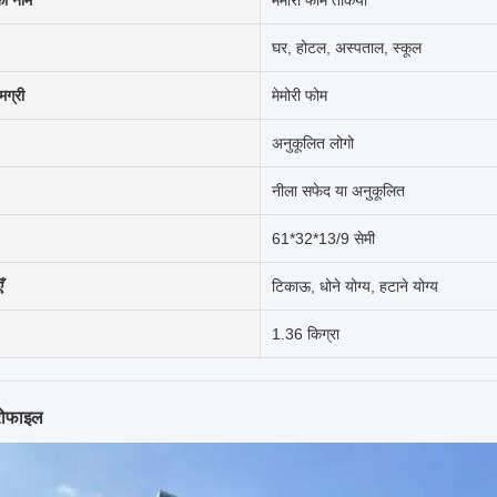
का नाम
मेमोरी फोम तकिया
घर, होटल, अस्पताल, स्कूल
ग्री
मेमोरी फोम
अनुकूलित लोगो
नीला सफेद या अनुकूलित
61*32*13/9 सेमी
ँ
टिकाऊ, धोने योग्य, हटाने योग्य
1.36 किग्रा
्रोफाइल