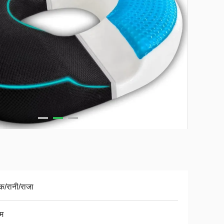
क/रानी/राजा
यम