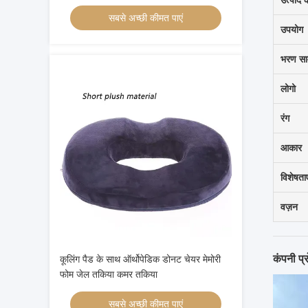
उत्पाद 
सबसे अच्छी कीमत पाएं
उपयोग
भरण साम
लोगो
रंग
आकार
विशेषताए
वज़न
कंपनी प
कूलिंग पैड के साथ ऑर्थोपेडिक डोनट चेयर मेमोरी
फोम जेल तकिया कमर तकिया
सबसे अच्छी कीमत पाएं