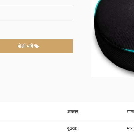
बोली मांगें
आकार:
मान
दृढ़ता:
मध्