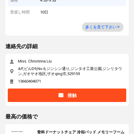
価格
4.5$-9.5$
受渡し時間
10日
多くを見て下さい
連絡先の詳細
Miss. Christinna Liu
4/F,ビルD9,No.6,ジンシン通り,ジンタオ工業公園,ジンリタウ
ン,ガオヤオ地区,ザオqing市,529159
13660404071
接触
最高の価格で
骨科ドーナットチェア 冷却パッド メモリーフーム