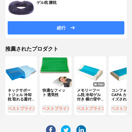
ゲル枕 腰枕
続行
推薦されたプロダクト
ネックサポー
快適なフィッ
メモリーフー
コンフォー
トジェル 冷却
ト 透気性
ム枕 冷却ゲル
CAPA カス
枕 取れる蓋付
付き 横の背中
イズされた
き 調整可能な
と胃の睡眠の
ェル冷却枕 
軽量
ための整形枕
者のコンタ
ベストプライス
ベストプライス
ベストプライス
ベストプラ
冷却枕