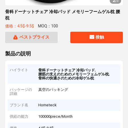
2
/
3
骨科ドーナットチェア 冷却パッド メモリーフームゲル枕 腰
枕
価格：4.5$-9.5$
MOQ：100
ベストプライス
接触
製品の説明
ハイライト
,
骨科ドーナットチェア 冷却パッド
,
腰筋の支えのためのメモリーフェムゲル枕
骨科の快適さのための冷却ゲル枕
パッケージの
真空のパッキング
詳細
ブランド名
Hometeck
供給の能力
100000piece/Month