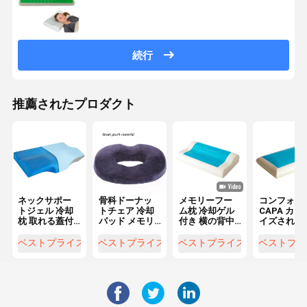
続行
推薦されたプロダクト
ネックサポー
骨科ドーナッ
メモリーフー
コンフォー
トジェル 冷却
トチェア 冷却
ム枕 冷却ゲル
CAPA カス
枕 取れる蓋付
パッド メモリ
付き 横の背中
イズされた
き 調整可能な
ーフームゲル
と胃の睡眠の
ェル冷却枕 
軽量
枕 腰枕
ための整形枕
者のコンタ
ベストプライス
ベストプライス
ベストプライス
ベストプラ
冷却枕