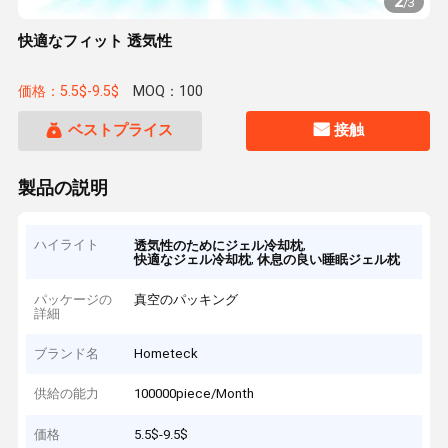
2
/
3
快適なフィット 透気性
価格：5.5$-9.5$
MOQ：100
ベストプライス
接触
製品の説明
ハイライト
,
透気性のためにジェル冷却枕
,
快適なジェル冷却枕
休息の良い睡眠ジェル枕
パッケージの
真空のパッキング
詳細
ブランド名
Hometeck
供給の能力
100000piece/Month
価格
5.5$-9.5$