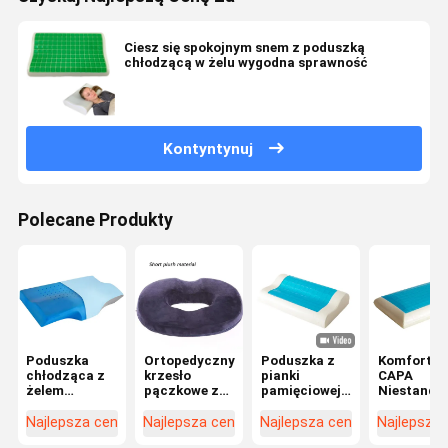
Ciesz się spokojnym snem z poduszką
chłodzącą w żelu wygodna sprawność
Kontyntynuj
Polecane Produkty
Poduszka
Ortopedyczny
Poduszka z
Komfort
chłodząca z
krzesło
pianki
CAPA
żelem
pączkowe z
pamięciowej
Niestanda
podnośnika
podkładką
z żelem
poduszka
szyi
chłodzącą
chłodzącym
chłodząca
Najlepsza cena
Najlepsza cena
Najlepsza cena
Najlepsza
Memory
Poduszka
żelem