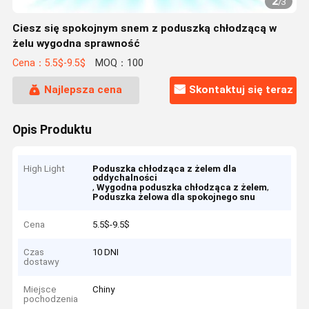
2
/
3
Ciesz się spokojnym snem z poduszką chłodzącą w
żelu wygodna sprawność
Cena：5.5$-9.5$
MOQ：100
Najlepsza cena
Skontaktuj się teraz
Opis Produktu
High Light
Poduszka chłodząca z żelem dla
oddychalności
,
,
Wygodna poduszka chłodząca z żelem
Poduszka żelowa dla spokojnego snu
Cena
5.5$-9.5$
Czas
10 DNI
dostawy
Miejsce
Chiny
pochodzenia