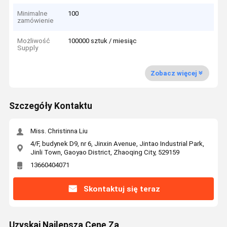
Minimalne
100
zamówienie
Możliwość
100000 sztuk / miesiąc
Supply
Zobacz więcej
Szczegóły Kontaktu
Miss. Christinna Liu
4/F, budynek D9, nr 6, Jinxin Avenue, Jintao Industrial Park,
Jinli Town, Gaoyao District, Zhaoqing City, 529159
13660404071
Skontaktuj się teraz
Uzyskaj Najlepszą Cenę Za