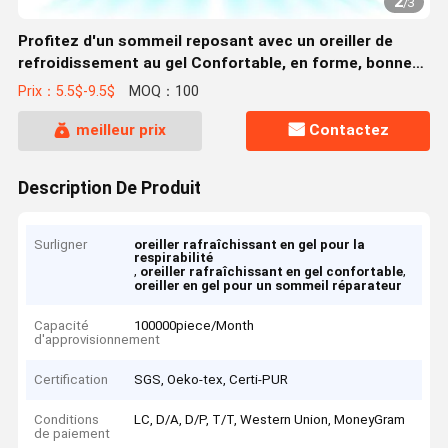
2
/
3
Profitez d'un sommeil reposant avec un oreiller de
refroidissement au gel Confortable, en forme, bonne
respirabilité
Prix：5.5$-9.5$
MOQ：100
meilleur prix
Contactez
Description De Produit
Surligner
oreiller rafraîchissant en gel pour la
respirabilité
,
,
oreiller rafraîchissant en gel confortable
oreiller en gel pour un sommeil réparateur
Capacité
100000piece/Month
d'approvisionnement
Certification
SGS, Oeko-tex, Certi-PUR
Conditions
LC, D/A, D/P, T/T, Western Union, MoneyGram
de paiement