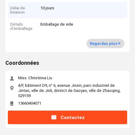
Délai de
10 jours
livraison
Détails
Emballage de vide
d'emballage
Regardez plus
Coordonnées
Miss. Christinna Liu
4/F, bâtiment D9, n° 6, avenue Jinxin, parc industriel de
Jintao, ville de Jinli, district de Gaoyao, ville de Zhaoqing,
529159
13660404071
Contactez