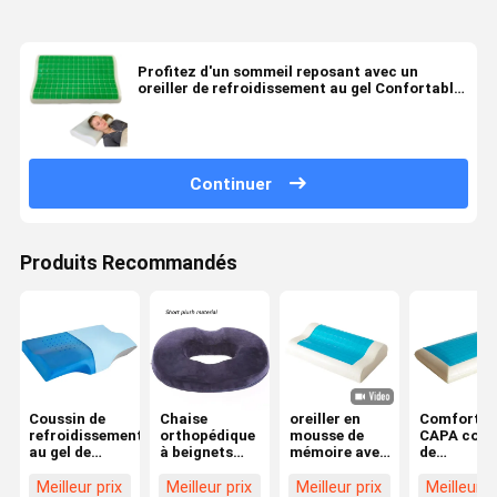
Profitez d'un sommeil reposant avec un
oreiller de refroidissement au gel Confortable,
en forme, bonne respirabilité
Continuer
Produits Recommandés
Coussin de
Chaise
oreiller en
Comfort
refroidissement
orthopédique
mousse de
CAPA cous
au gel de
à beignets
mémoire avec
de
support de
avec coussin
gel de
refroidiss
cou
de
refroidissement
par gel
Meilleur prix
Meilleur prix
Meilleur prix
Meilleur p