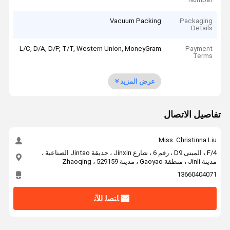
Vacuum Packing
Packaging
Details
L/C, D/A, D/P, T/T, Western Union, MoneyGram
Payment
Terms
عرض المزيد
تفاصيل الاتصال
Miss. Christinna Liu
4/F ، المبنى D9 ، رقم 6 ، شارع Jinxin ، حديقة Jintao الصناعية ،
مدينة Jinli ، منطقة Gaoyao ، مدينة Zhaoqing ، 529159
13660404071
ﺎﺘﺼﻟ ﺍﻶﻧ