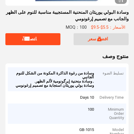
1
1
/
وسادة البولي يوريثان المنحنية المستجيبة مناسبة للنوم على الظهر
والجانب مع تصميم إرغونومي
الأسعار：5.5$-9.5$
MOQ：100
افضل سعر
ﺎﺘﺼﻟ ﺍﻶﻧ
منتوج وصف
تسليط الضوء
وسادة من رغوة الذاكرة المكونة من الشكل للنوم
الجانبي
,
,
وسادة منحنية إيرگونومية لألم الظهر
وسادة بولي يوريثان استجابة مع تصميم إرغونومي
10 Days
Delivery Time
100
Minimum
Order
Quantity
GB-1015
Model
Number