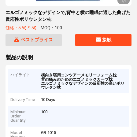
1
/
1
エルゴノミックなデザインで,背中と横の睡眠に適した曲げた
反応性ポリウレタン枕
価格：5.5$-9.5$
MOQ：100
ベストプライス
接触
製品の説明
ハイライト
,
横向き寝用コンツアーメモリーフォーム枕
,
背の痛みのためのエゴノミックカーブ枕
エルゴノミックなデザインの反応性の高いポリ
ウレタン枕
Delivery Time
10 Days
Minimum
100
Order
Quantity
Model
GB-1015
Number