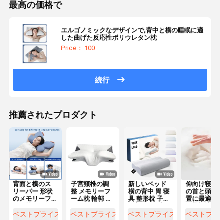
最高の価格で
エルゴノミックなデザインで,背中と横の睡眠に適
した曲げた反応性ポリウレタン枕
Price： 100
続行
推薦されたプロダクト
背面と横のス
子宮頸椎の調
新しいベッド
仰向け寝の
リーパー 形状
整 メモリーフ
横の背中 胃 寝
の首と頭の
のメモリーフ
ーム枕 輪郭 エ
具 整形枕 子宮
置に最適な
ーム枕 ポリエ
ルゴノミック
頸部 バンブー
形状記憶フ
ステルカバー
バターフライ
輪郭 エルゴノ
ーム枕
ベストプライス
ベストプライス
ベストプライス
ベストプラ