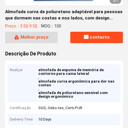
1
/
1
Almofada curva de poliuretano adaptável para pessoas
que dormem nas costas e nos lados, com design
ergonômico
Preço：5.5$-9.5$
MOQ：100
Melhor preço
contacto
Descrição De Produto
Realçar
almofada de espuma de memória de
contorno para cama lateral
,
almofada curva ergonômica para dor nas
costas
,
almofada de poliuretano sensível com
design ergonómico
Certificação
SGS, Oeko-tex, Certi-PUR
Delivery Time
10 Days