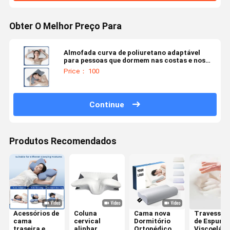
Obter O Melhor Preço Para
Almofada curva de poliuretano adaptável
para pessoas que dormem nas costas e nos
lados, com design ergonômico
Price： 100
Continue
Produtos Recomendados
Acessórios de
Coluna
Cama nova
Travesseir
cama
cervical
Dormitório
de Espuma
traseira e
alinhar
Ortopédico
Viscoelást