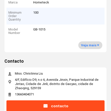
Marca
Hometeck
Minimum
100
Order
Quantity
Model
GB-1015
Number
Veja mais
Contacto
Miss. Christinna Liu
4/F, Edifício D9, n.o 6, Avenida Jinxin, Parque Industrial de
Jintao, Cidade de Jinli, distrito de Gaoyao, cidade de
Zhaoqing, 529159
13660404071
contacto