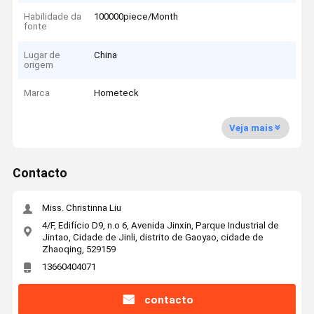
Habilidade da
100000piece/Month
fonte
Lugar de
China
origem
Marca
Hometeck
Veja mais
Contacto
Miss. Christinna Liu
4/F, Edifício D9, n.o 6, Avenida Jinxin, Parque Industrial de
Jintao, Cidade de Jinli, distrito de Gaoyao, cidade de
Zhaoqing, 529159
13660404071
contacto