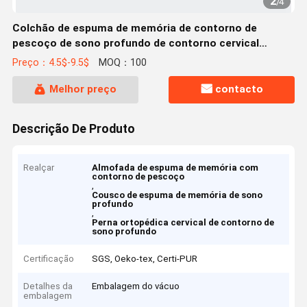
2
/
4
Colchão de espuma de memória de contorno de
pescoço de sono profundo de contorno cervical
almofada ortopédica
Preço：4.5$-9.5$
MOQ：100
Melhor preço
contacto
Descrição De Produto
Realçar
Almofada de espuma de memória com
contorno de pescoço
,
Cousco de espuma de memória de sono
profundo
,
Perna ortopédica cervical de contorno de
sono profundo
Certificação
SGS, Oeko-tex, Certi-PUR
Detalhes da
Embalagem do vácuo
embalagem