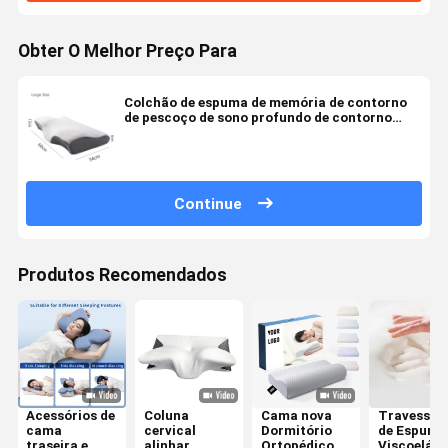
Obter O Melhor Preço Para
Colchão de espuma de memória de contorno
de pescoço de sono profundo de contorno
cervical almofada ortopédica
Continue
Produtos Recomendados
Acessórios de
Coluna
Cama nova
Travesseir
cama
cervical
Dormitório
de Espuma
traseira e
alinhar
Ortopédico
Viscoelást