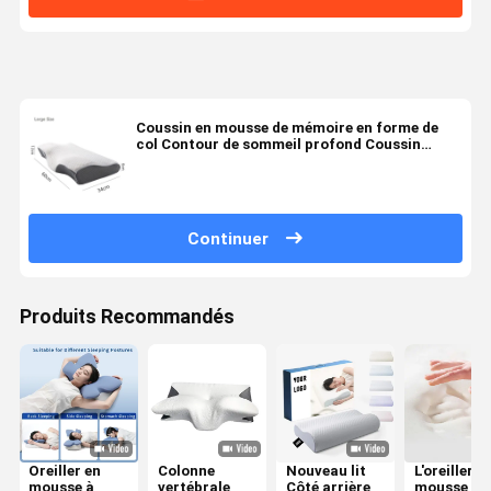
Coussin en mousse de mémoire en forme de
col Contour de sommeil profond Coussin
orthopédique cervical
Continuer
Produits Recommandés
Oreiller en
Colonne
Nouveau lit
L'oreiller e
mousse à
vertébrale
Côté arrière
mousse de