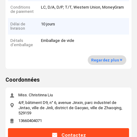
Conditions
LC, D/A, D/P, T/T, Western Union, MoneyGram
de paiement
Délai de
10 jours
livraison
Détails
Emballage de vide
d'emballage
Regardez plus
Coordonnées
Miss. Christinna Liu
4/F, bâtiment D9, n° 6, avenue Jinxin, parc industriel de
Jintao, ville de Jinli, district de Gaoyao, ville de Zhaoqing,
529159
13660404071
Contactez