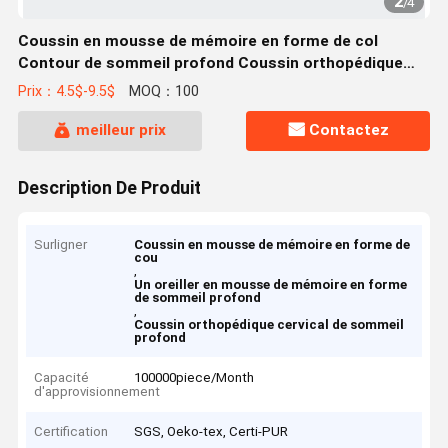
2
/
4
Coussin en mousse de mémoire en forme de col
Contour de sommeil profond Coussin orthopédique
cervical
Prix：4.5$-9.5$
MOQ：100
meilleur prix
Contactez
Description De Produit
Surligner
Coussin en mousse de mémoire en forme de
cou
,
Un oreiller en mousse de mémoire en forme
de sommeil profond
,
Coussin orthopédique cervical de sommeil
profond
Capacité
100000piece/Month
d'approvisionnement
Certification
SGS, Oeko-tex, Certi-PUR