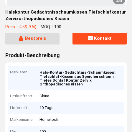
2
/
4
Halskontur Gedächtnisschaumkissen Tiefschlafkontur
Zervixorthopädisches Kissen
Preis：4.5$-9.5$
MOQ：100
Bestpreis
Kontakt
Produkt-Beschreibung
Markieren
,
Hals-Kontur-Gedächtnis-Schaumkissen
,
Tiefschlaf-Kissen aus Speicherschaum
Tiefes Schlaf Kontur Zervix
Orthopädisches Kissen
Herkunftsort
China
Lieferzeit
10 Tage
Markenname
Hometeck
Min
100