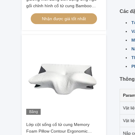
gối chỉnh hình cổ tử cung Bamboo
Các đặ
Contour Ergonomic Memory Foam
Nhận được giá tốt nhất
Pillow Đầu chỉnh hình
T
V
M
N
T
P
Thông 
Param
Vật li
Băng
hình
Vật li
Lớp cột sống cổ tử cung Memory
Foam Pillow Contour Ergonomic
Nắp có