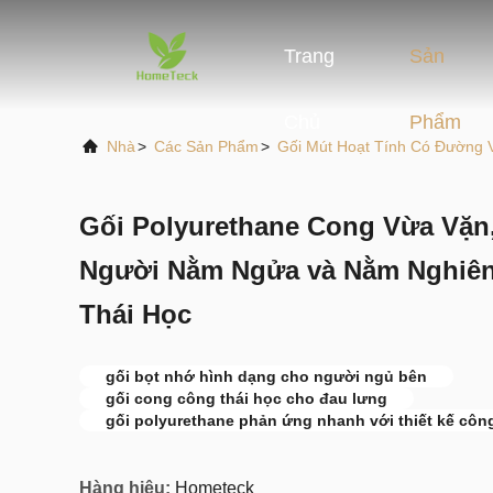
Trang
Sản
Chủ
Phẩm
Nhà
>
Các Sản Phẩm
>
Gối Mút Hoạt Tính Có Đường 
Gối Polyurethane Cong Vừa Vặn
Người Nằm Ngửa và Nằm Nghiên
Thái Học
gối bọt nhớ hình dạng cho người ngủ bên
gối cong công thái học cho đau lưng
gối polyurethane phản ứng nhanh với thiết kế công
Hàng hiệu:
Hometeck