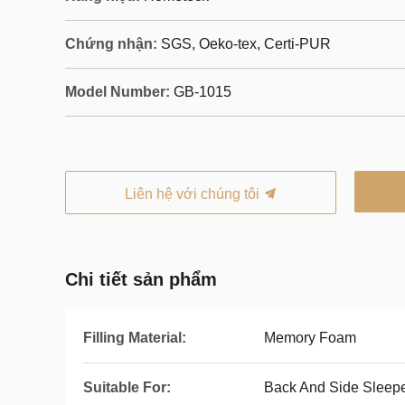
Chứng nhận:
SGS, Oeko-tex, Certi-PUR
Model Number:
GB-1015
Liên hệ với chúng tôi
Chi tiết sản phẩm
Filling Material:
Memory Foam
Suitable For:
Back And Side Sleep