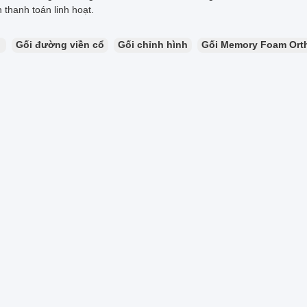
 thanh toán linh hoạt.
：
Gối đường viền cổ
Gối chỉnh hình
Gối Memory Foam Ort