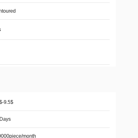
ntoured
s
$-9.5$
 Days
0000piece/month