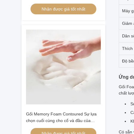
Butterfly Shape
Nhận được giá tốt nhất
Máy g
Giảm 
Dân s
Thích
Độ bề
Ứng d
Gối Foa
chất lư
S
C
Gối Memory Foam Contoured Sự lựa
chọn cuối cùng cho cổ và đầu của
K
người ngủ nằm trên lưng
Có sẵn v
Nhận được giá tốt nhất