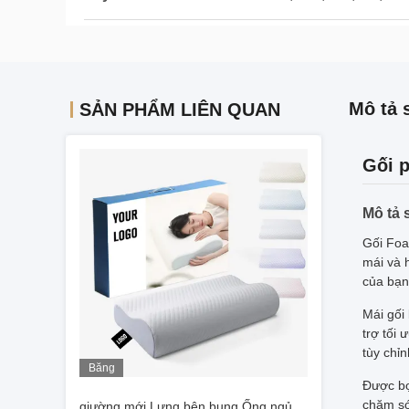
Mô tả 
SẢN PHẨM LIÊN QUAN
Gối p
Mô tả
Gối Foa
mái và 
của bạn
Mái gối
trợ tối
tùy chỉn
Băng
Được bọ
hình
chăm só
giường mới Lưng bên bụng Ống ngủ