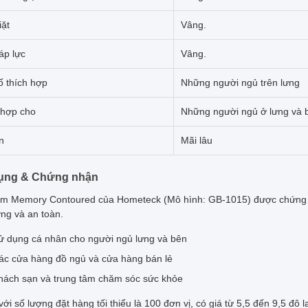
iặt
Vâng.
áp lực
Vâng.
ố thích hợp
Những người ngủ trên lưng
 hợp cho
Những người ngủ ở lưng và 
n
Mãi lâu
ụng & Chứng nhận
m Memory Contoured của Hometeck (Mô hình: GB-1015) được chứng 
ợng và an toàn.
ử dụng cá nhân cho người ngủ lưng và bên
ác cửa hàng đồ ngủ và cửa hàng bán lẻ
hách sạn và trung tâm chăm sóc sức khỏe
ới số lượng đặt hàng tối thiểu là 100 đơn vị, có giá từ 5,5 đến 9,5 đô