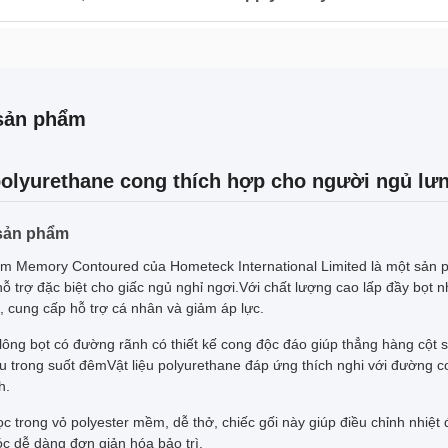
sản phẩm
olyurethane cong thích hợp cho người ngủ lưn
 sản phẩm
m Memory Contoured của Hometeck International Limited là một sản p
hỗ trợ đặc biệt cho giấc ngủ nghỉ ngơi.Với chất lượng cao lấp đầy bọt 
, cung cấp hỗ trợ cá nhân và giảm áp lực.
 lông bọt có đường rãnh có thiết kế cong độc đáo giúp thẳng hàng cột
 ưu trong suốt đêmVật liệu polyurethane đáp ứng thích nghi với đường c
h.
c trong vỏ polyester mềm, dễ thở, chiếc gối này giúp điều chỉnh nhiệt đ
c dễ dàng đơn giản hóa bảo trì.