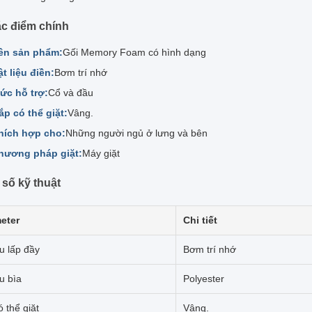
c điểm chính
ên sản phẩm:
Gối Memory Foam có hình dạng
ật liệu điền:
Bơm trí nhớ
ức hỗ trợ:
Cổ và đầu
ắp có thể giặt:
Vâng.
hích hợp cho:
Những người ngủ ở lưng và bên
hương pháp giặt:
Máy giặt
số kỹ thuật
eter
Chi tiết
ệu lấp đầy
Bơm trí nhớ
ệu bìa
Polyester
 thể giặt
Vâng.