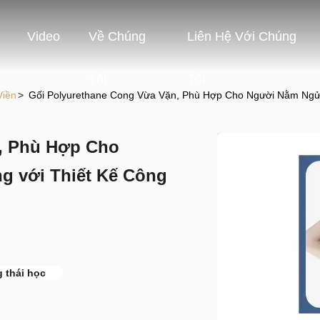
Video
Về Chúng
Liên Hệ Với Chúng
Tôi
Tôi
Viền
>
Gối Polyurethane Cong Vừa Vặn, Phù Hợp Cho Người Nằm Ngửa
, Phù Hợp Cho
g với Thiết Kế Công
 thái học