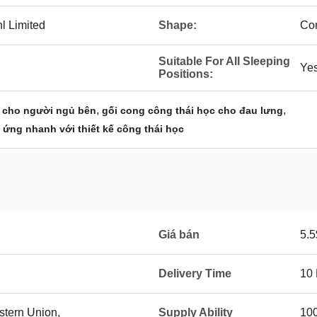
l Limited
Shape:
Co
Suitable For All Sleeping
Ye
Positions:
,
,
g cho người ngủ bên
gối cong công thái học cho đau lưng
 ứng nhanh với thiết kế công thái học
Giá bán
5.5
Delivery Time
10
stern Union,
Supply Ability
10