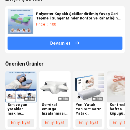
Polyester Kapaklı Şekillendirilmiş Yavaş Geri
Tepmeli Sünger Minder Konfor ve Rahatlığın
Mükemmel Birleşimi
Price： 100
Devam et
Önerilen Ürünler
Sırt ve yan
Servikal
Yeni Yatak
Kontresli
yataklar
omurga
Yan Sırt Karın
hafıza
makine
hizalanması
Yatak
köpüğü
yıkanabilir
hafıza köpük
Ortopedik
yastığı, sır
polyester
yastık kontur
Yastık
üstü
En iyi fiyat
En iyi fiyat
En iyi fiyat
En iyi fiy
kapaklı şekilli
ergonomik
Servikal
yatanların