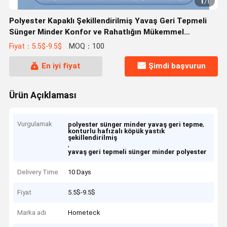
1
/
1
Polyester Kapaklı Şekillendirilmiş Yavaş Geri Tepmeli
Sünger Minder Konfor ve Rahatlığın Mükemmel
Birleşimi
Fiyat：5.5$-9.5$
MOQ：100
En iyi fiyat
Şimdi başvurun
Ürün Açıklaması
Vurgulamak
,
polyester sünger minder yavaş geri tepme
konturlu hafızalı köpük yastık
şekillendirilmiş
,
yavaş geri tepmeli sünger minder polyester
Delivery Time
10 Days
Fiyat
5.5$-9.5$
Marka adı
Hometeck