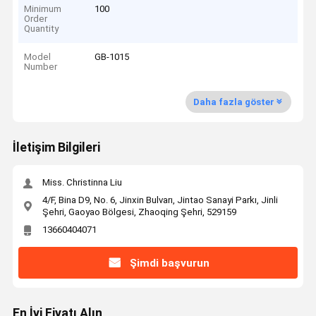
Minimum
100
Order
Quantity
Model
GB-1015
Number
Daha fazla göster
İletişim Bilgileri
Miss. Christinna Liu
4/F, Bina D9, No. 6, Jinxin Bulvarı, Jintao Sanayi Parkı, Jinli
Şehri, Gaoyao Bölgesi, Zhaoqing Şehri, 529159
13660404071
Şimdi başvurun
En İyi Fiyatı Alın