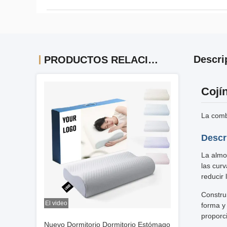
Descri
PRODUCTOS RELACIONADOS
Cojí
La comb
Descr
La almo
las cur
reducir 
Constru
El video
forma y
proporc
Nuevo Dormitorio Dormitorio Estómago