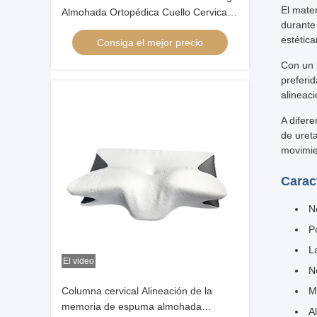
El mater
Almohada Ortopédica Cuello Cervical
durante
Contour de bambú Ergonómica
estétic
Consiga el mejor precio
Memoria de espuma Almohada
Ortopédica Cabeza
Con un p
preferi
alineac
A difer
de uret
movimie
Carac
N
P
L
El video
N
Columna cervical Alineación de la
M
memoria de espuma almohada
Al