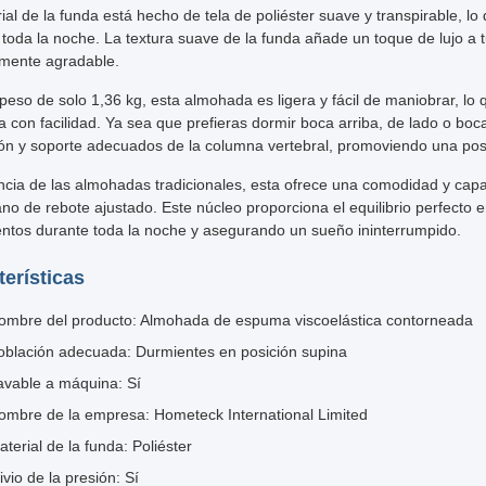
ial de la funda está hecho de tela de poliéster suave y transpirable, lo 
 toda la noche. La textura suave de la funda añade un toque de lujo a 
amente agradable.
eso de solo 1,36 kg, esta almohada es ligera y fácil de maniobrar, lo 
da con facilidad. Ya sea que prefieras dormir boca arriba, de lado o b
ión y soporte adecuados de la columna vertebral, promoviendo una pos
encia de las almohadas tradicionales, esta ofrece una comodidad y cap
ano de rebote ajustado. Este núcleo proporciona el equilibrio perfecto 
ntos durante toda la noche y asegurando un sueño ininterrumpido.
terísticas
ombre del producto: Almohada de espuma viscoelástica contorneada
oblación adecuada: Durmientes en posición supina
avable a máquina: Sí
ombre de la empresa: Hometeck International Limited
aterial de la funda: Poliéster
ivio de la presión: Sí