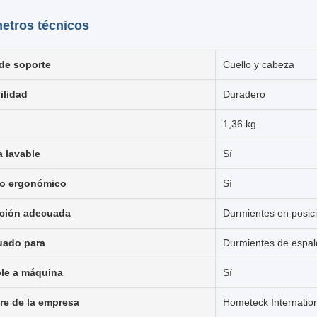
etros técnicos
 de soporte
Cuello y cabeza
ilidad
Duradero
1,36 kg
 lavable
Sí
o ergonómico
Sí
ción adecuada
Durmientes en posic
ado para
Durmientes de espal
le a máquina
Sí
e de la empresa
Hometeck Internation