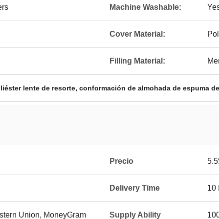
ers
Machine Washable:
Ye
Cover Material:
Pol
Filling Material:
Me
,
iéster lente de resorte
conformación de almohada de espuma d
Precio
5.5
Delivery Time
10
Western Union, MoneyGram
Supply Ability
10