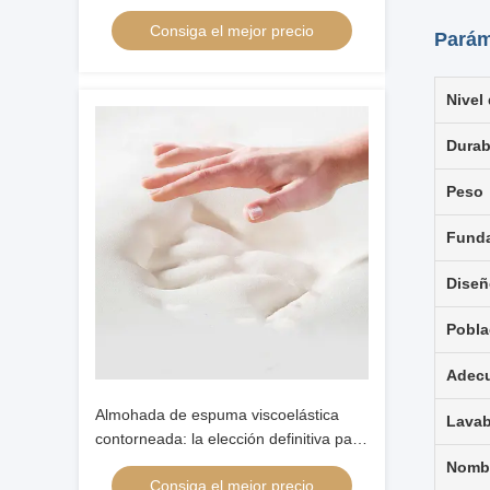
contorno ergonómico en forma de
Consiga el mejor precio
mariposa
Parám
Nivel
Durab
Peso
Funda
Diseñ
Pobla
Adecu
Almohada de espuma viscoelástica
Lavab
contorneada: la elección definitiva para
la alineación del cuello y la cabeza de
Nombr
Consiga el mejor precio
quienes duermen boca arriba