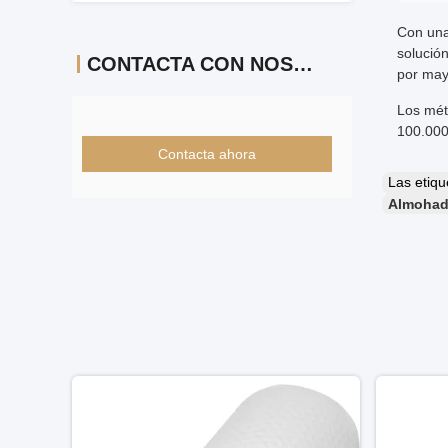
Con una
solució
CONTACTA CON NOSOTROS
por may
Los mét
100.000
Contacta ahora
Las etiq
Almohad