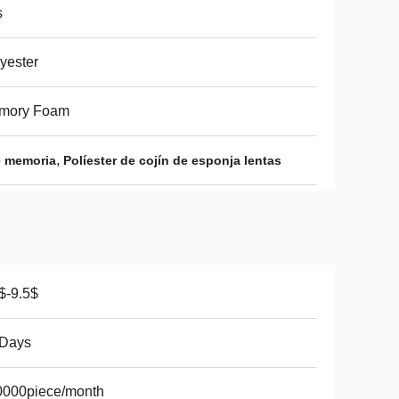
s
yester
mory Foam
,
e memoria
Políester de cojín de esponja lentas
$-9.5$
 Days
0000piece/month