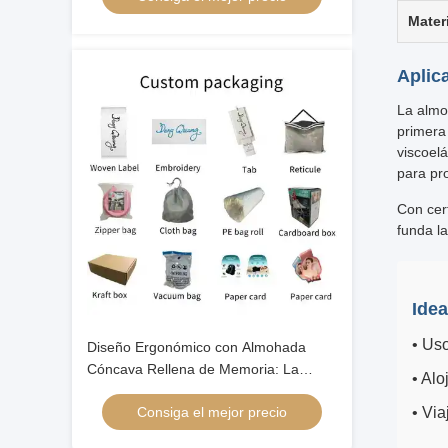
Mater
Aplic
La almo
primera
viscoel
para pr
Con cer
funda l
Idea
• Us
Diseño Ergonómico con Almohada
Cóncava Rellena de Memoria: La
• Al
Solución Definitiva para una Noche de
Consiga el mejor precio
• Via
Sueño Reparador