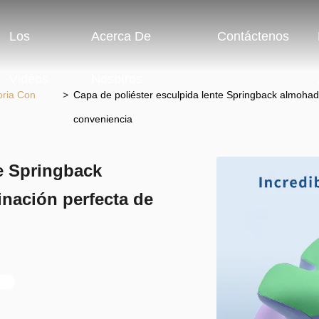
Los
Acerca De
Contáctenos
Videos
Nosotros
ria Con
>
Capa de poliéster esculpida lente Springback almohad
conveniencia
te Springback
nación perfecta de