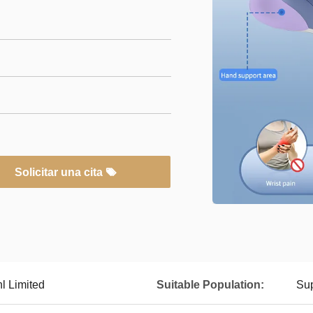
Solicitar una cita
l Limited
Suitable Population:
Sup