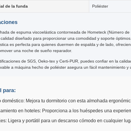
ial de la funda
Poliéster
aciones
hada de espuma viscoelástica contorneada de Hometeck (Número de 
 calidad diseñado para proporcionar una comodidad y soporte óptimo
ástica es perfecta para quienes duermen de espalda y de lado, ofrecie
omover una noche de sueño reparador.
tificaciones de SGS, Oeko-tex y Certi-PUR, puedes confiar en la calida
avable a máquina hecho de poliéster asegura un fácil mantenimiento y 
l para:
o doméstico: Mejora tu dormitorio con esta almohada ergonómi
ojamiento en hoteles: Proporciona a los huéspedes una experien
jes: Ligera y portátil para un descanso cómodo en cualquier lug