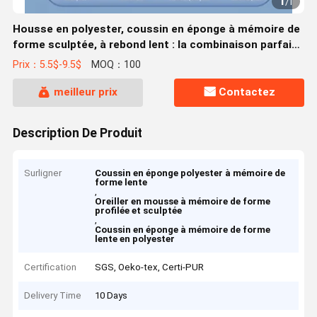
1
/
1
Housse en polyester, coussin en éponge à mémoire de
forme sculptée, à rebond lent : la combinaison parfaite
du confort et de la commodité
Prix：5.5$-9.5$
MOQ：100
meilleur prix
Contactez
Description De Produit
Surligner
Coussin en éponge polyester à mémoire de
forme lente
,
Oreiller en mousse à mémoire de forme
profilée et sculptée
,
Coussin en éponge à mémoire de forme
lente en polyester
Certification
SGS, Oeko-tex, Certi-PUR
Delivery Time
10 Days