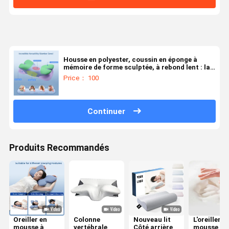
Housse en polyester, coussin en éponge à
mémoire de forme sculptée, à rebond lent : la
combinaison parfaite du confort et de la
Price： 100
commodité
Continuer
Produits Recommandés
Oreiller en
Colonne
Nouveau lit
L'oreiller e
mousse à
vertébrale
Côté arrière
mousse de