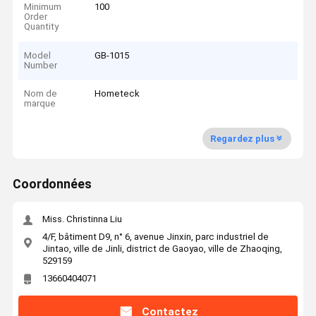
Minimum
100
Order
Quantity
Model
GB-1015
Number
Nom de
Hometeck
marque
Regardez plus
Coordonnées
Miss. Christinna Liu
4/F, bâtiment D9, n° 6, avenue Jinxin, parc industriel de
Jintao, ville de Jinli, district de Gaoyao, ville de Zhaoqing,
529159
13660404071
Contactez