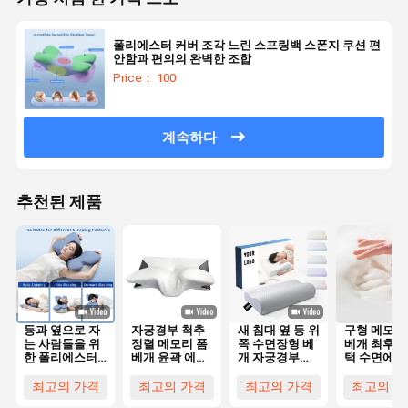
폴리에스터 커버 조각 느린 스프링백 스폰지 쿠션 편
안함과 편의의 완벽한 조합
Price： 100
계속하다
추천된 제품
등과 옆으로 자
자궁경부 척추
새 침대 옆 등 위
구형 메모리
는 사람들을 위
정렬 메모리 폼
쪽 수면장형 베
베개 최후의
한 폴리에스터
베개 윤곽 에르
개 자궁경부
택 수면에 
커버가 있는 윤
고노믹 나비 모
Bambu 프로파
있는 사람들
곽 메모리폼 베
양
일 인체공학
목과 머리
최고의 가격
최고의 가격
최고의 가격
최고의 가
개 (기계 세탁
Memory