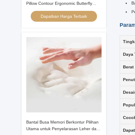
B
Pillow Contour Ergonomic Butterfly
Shape
P
Dapatkan Harga Terbaik
Param
Tingk
Daya 
Berat
Penut
Desai
Popul
Coco
Bantal Busa Memori Berkontur Pilihan
Utama untuk Penyelarasan Leher dan
Dapat