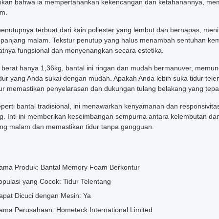
kan bahwa ia mempertahankan kekencangan dan ketahanannya, mem
am.
enutupnya terbuat dari kain poliester yang lembut dan bernapas, men
epanjang malam. Tekstur penutup yang halus menambah sentuhan ke
nya fungsional dan menyenangkan secara estetika.
berat hanya 1,36kg, bantal ini ringan dan mudah bermanuver, memu
tidur yang Anda sukai dengan mudah. Apakah Anda lebih suka tidur tel
ur memastikan penyelarasan dan dukungan tulang belakang yang tepat,
eperti bantal tradisional, ini menawarkan kenyamanan dan responsivita
g. Inti ini memberikan keseimbangan sempurna antara kelembutan da
ng malam dan memastikan tidur tanpa gangguan.
ama Produk: Bantal Memory Foam Berkontur
opulasi yang Cocok: Tidur Telentang
apat Dicuci dengan Mesin: Ya
ama Perusahaan: Hometeck International Limited