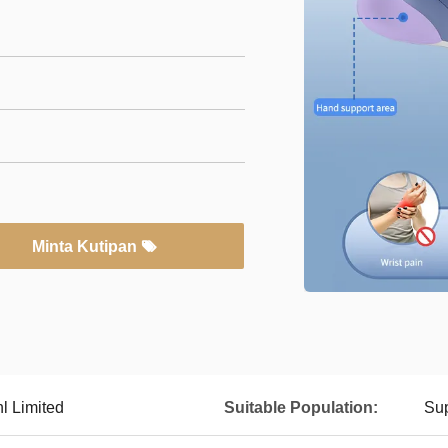
Minta Kutipan
l Limited
Suitable Population:
Sup