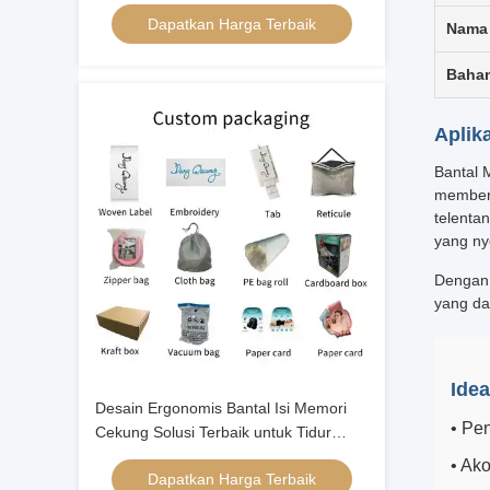
Kepala bagi Tidur Telentang
Dapatkan Harga Terbaik
Nama
Baha
Aplik
Bantal 
memberi
telenta
yang ny
Dengan 
yang da
Idea
Desain Ergonomis Bantal Isi Memori
• Pe
Cekung Solusi Terbaik untuk Tidur
Malam yang Nyenyak
• Ak
Dapatkan Harga Terbaik