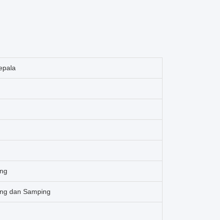
epala
ang
ang dan Samping