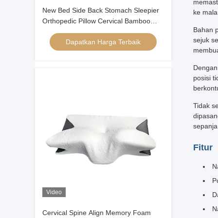
memasti
New Bed Side Back Stomach Sleepier
ke mal
Orthopedic Pillow Cervical Bamboo
Bahan p
Contour Ergonomic Memory Foam
sejuk s
Dapatkan Harga Terbaik
Pillow Kepala Orthopedic
membuat
Dengan 
posisi 
berkont
Tidak s
dipasan
sepanja
Fitur
N
P
Video
D
N
Cervical Spine Align Memory Foam