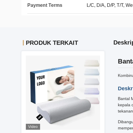
Payment Terms
L/C, D/A, D/P, T/T, 
Deskri
PRODUK TERKAIT
Bant
Kombin
Deskr
Bantal 
kepala 
tekanan
Dibangu
Video
mempert