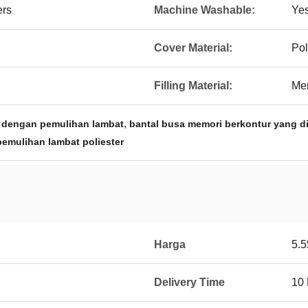
ers
Machine Washable:
Ye
Cover Material:
Pol
Filling Material:
Me
,
r dengan pemulihan lambat
bantal busa memori berkontur yang d
emulihan lambat poliester
Harga
5.5
Delivery Time
10