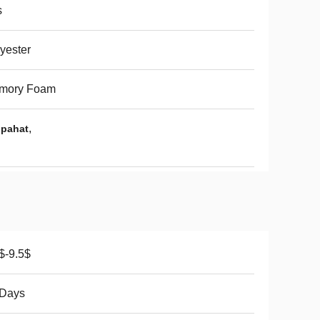
s
yester
mory Foam
,
ipahat
$-9.5$
 Days