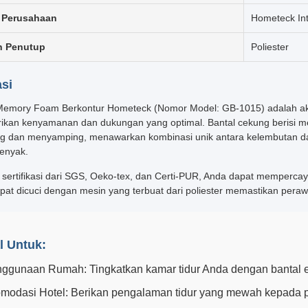
 Perusahaan
Hometeck Int
n Penutup
Poliester
asi
Memory Foam Berkontur Hometeck (Nomor Model: GB-1015) adalah aks
kan kenyamanan dan dukungan yang optimal. Bantal cekung berisi mem
ng dan menyamping, menawarkan kombinasi unik antara kelembutan d
enyak.
sertifikasi dari SGS, Oeko-tex, dan Certi-PUR, Anda dapat mempercay
pat dicuci dengan mesin yang terbuat dari poliester memastikan per
l Untuk:
nggunaan Rumah: Tingkatkan kamar tidur Anda dengan bantal e
omodasi Hotel: Berikan pengalaman tidur yang mewah kepada 