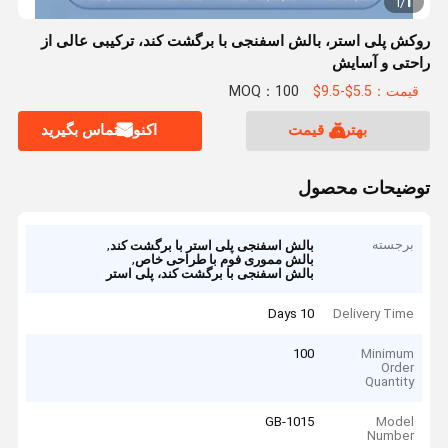
1
1
/
روکش پلی استر، بالش اسفنجی با برگشت کند، ترکیبی عالی از
راحتی و آسایش
قیمت：5.5$-9.5$
MOQ：100
بهترین قیمت
اکنون تماس بگیرید
توضیحات محصول
برجسته
,
بالش اسفنجی پلی استر با برگشت کند
,
بالش مموری فوم با طراحی خاص
بالش اسفنجی با برگشت کند، پلی استر
10 Days
Delivery Time
100
Minimum
Order
Quantity
GB-1015
Model
Number