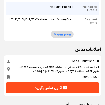
Vacuum Packing
Packaging
Details
L/C, D/A, D/P, T/T, Western Union, MoneyGram
Payment
Terms
بیشتر ببینید
اطلاعات تماس
Miss. Christinna Liu
4/F، ساختمان D9، شماره 6، خیابان Jinxin، پارک صنعتی Jintao،
شهر Jinli، منطقه Gaoyao، شهر Zhaoqing، 529159
13660404071
اکنون تماس بگیرید
بهترين قيمت رو براي