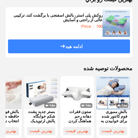
روکش پلی استر، بالش اسفنجی با برگشت کند، ترکیبی
عالی از راحتی و آسایش
Price： 100
ادامه هید
محصولات توصیه شده
بالش مموری
ستون فقرات
بستر جدید پشت
بالش فوم
فوم کانتور شده
دهانه رحم
شکم خوابگاه
حافظه شکل 
برای خوابیدن به
هماهنگ کردن
بالش ارتوپدیک
انتخاب نهای
پشت و پهلو با
مداد فوم حافظه
گردنبندک کنتور
برای تراز گ
روکش پلی استر
کنتور ارگونومیک
ارگونومیک
سر خوابندگ
بهترین قیمت
بهترین قیمت
بهترین قیمت
بهترین ق
قابل شستشو در
شکل پروانه
حافظه بالش
پشت سر