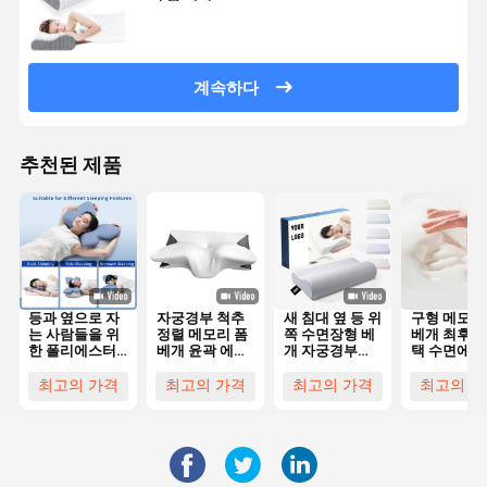
계속하다
추천된 제품
등과 옆으로 자
자궁경부 척추
새 침대 옆 등 위
구형 메모리
는 사람들을 위
정렬 메모리 폼
쪽 수면장형 베
베개 최후의
한 폴리에스터
베개 윤곽 에르
개 자궁경부
택 수면에 
커버가 있는 윤
고노믹 나비 모
Bambu 프로파
있는 사람들
곽 메모리폼 베
양
일 인체공학
목과 머리
최고의 가격
최고의 가격
최고의 가격
최고의 가
개 (기계 세탁
Memory
가능)
Foam Pillow
고형 머리