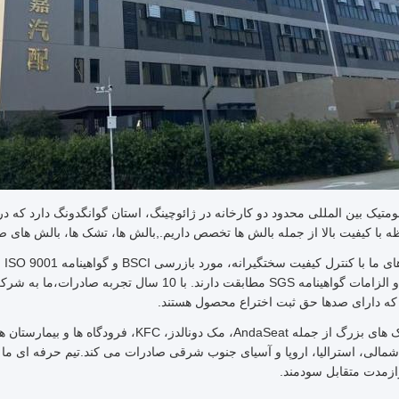
 با کیفیت بالا از جمله بالش ها تخصص داریم.,بالش ها، تشک ها، بالش های ص
tex 100 و الزامات گواهینامه SGS مطابقت دارند. ب
ه دارای صدها حق ثبت اختراع محصول هستند.
ما با مارک های بزرگ از جمله AndaSeat، مک د
مالی، استرالیا، اروپا و آسیای جنوب شرقی صادرات می کند.تیم حرفه ای ما م
ازمدت متقابل سودمند.