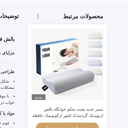
توضیحا
محصولات مرتبط
بالش ف
مزایای 
طراحی ا
شکل مو
مشکلات س
ویدیو
خواب درا
بستر جدید پشت شکم خوابگاه بالش
مواد با ک
ارتوپدیک گردنبندک کنتور ارگونومیک حافظه
بالش فوم سر ارتوپدیک
فوم ح
بهترین قیمت رو بدست بیار