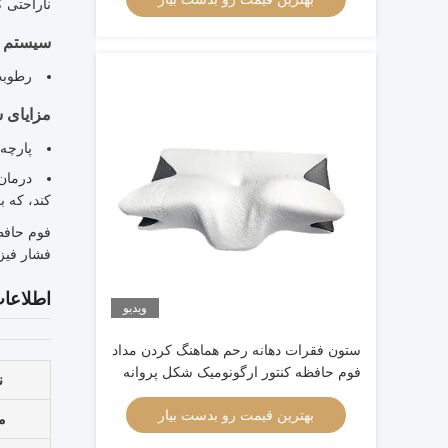
ناراحتی 
سیستم ت
رطوبت
مزایای 
پارچه
کند، که 
فشار فیز
اطلاعا
ویدیو
ستون فقرات دهانه رحم هماهنگ کردن مداد
فوم حافظه کنتور ارگونومیک شکل پروانه
ن
بهترین قیمت رو بدست بیار
مو