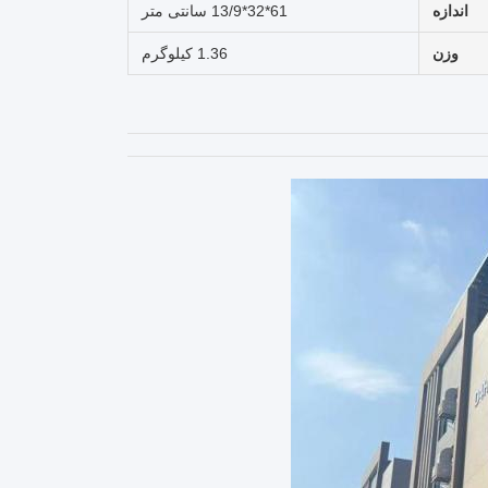
اندازه
61*32*13/9 سانتی متر
وزن
1.36 کيلوگرم