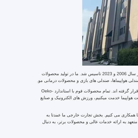
شرکت هومتیک بین المللی محدود دو کارخانه در ژائوچینگ، استان گوانگدونگ دارد که در سال 2006 و 2023 تاسیس شد. ما در تولید محصولات
ندلی هواپیماها، صندلی های بازی و محصولات درمانی مو.
کارخانه های ما با کنترل کیفیت سختگیرانه، مورد بازرسی BSCI و گواهینامه ISO 9001 قرار گرفته اند. تمام محصولات فوم با استاندارد Oeko-
ا 10 سال تجربه صادرات،ما به شرکت هواپيما خدمت ميکنيم، ورزش های الکترونیک و صنایع
ونالدز، KFC، فرودگاه ها و بیمارستان ها همکاری می کنیم. بخش تجارت خارجی ما عمدتا به
تعهد به ارائه خدمات عالی و محصولات برتر، به دنبال