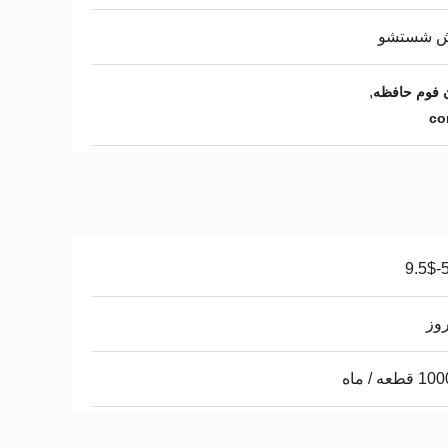
 شستشو
,
ن فوم حافظه
co
5.
طعه / ماه