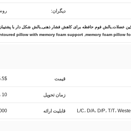
روش
دیگران:
ین عضلات,بالش فوم حافظه برای کاهش فشار ذهنی,بالش شکل دار با پشتیبا
,
ntoured pillow with memory foam support
memory foam pillow for
5$-9.5$
قیمت
10 روز
زمان تحویل
L/C، D/A، D/P، T/T، Wes
100000 ق
قابلیت ارائه