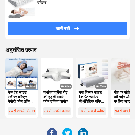
तकिया
जारी रखें
अनुशंसित उत्पाद
बैक एंड साइड
गर्भाशय ग्रीवा रीढ़
नया बिस्तर साइड
पीठ पर सोते लोग
स्लीपर कॉन्टूर
की हड्डी मेमोरी
बैक पेट स्लीपर
की गर्दन और स
मेमोरी फोम तकिया
फोम तकिया समोच्च
ऑर्थोपेडिक तकिया
के लिए आदर्श
पॉलिस्टर कवर के
एर्गोनोमिक तितली
गर्भाशय ग्रीवा बांस
विकल्प
साथ मशीन धोने के
के आकार का
समोच्च एर्गोनोमिक
सबसे अच्छी कीमत
सबसे अच्छी कीमत
सबसे अच्छी कीमत
सबसे अच्छी 
लिए उपयुक्त
मेमोरी फोम तकिया
ऑर्थोपेडिक सिर