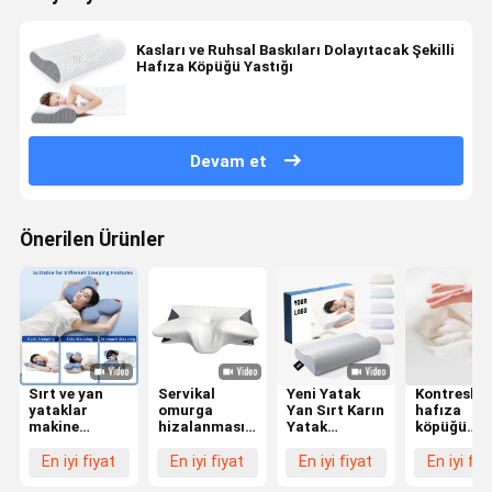
Kasları ve Ruhsal Baskıları Dolayıtacak Şekilli
Hafıza Köpüğü Yastığı
Devam et
Önerilen Ürünler
Sırt ve yan
Servikal
Yeni Yatak
Kontresli
yataklar
omurga
Yan Sırt Karın
hafıza
makine
hizalanması
Yatak
köpüğü
yıkanabilir
hafıza köpük
Ortopedik
yastığı, sır
polyester
yastık kontur
Yastık
üstü
En iyi fiyat
En iyi fiyat
En iyi fiyat
En iyi fiy
kapaklı şekilli
ergonomik
Servikal
yatanların