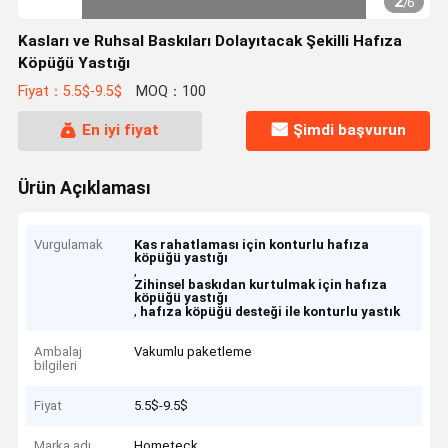
2
/
6
Kasları ve Ruhsal Baskıları Dolayıtacak Şekilli Hafıza
Köpüğü Yastığı
Fiyat：5.5$-9.5$
MOQ：100
En iyi fiyat
Şimdi başvurun
Ürün Açıklaması
Vurgulamak
Kas rahatlaması için konturlu hafıza
köpüğü yastığı
,
Zihinsel baskıdan kurtulmak için hafıza
köpüğü yastığı
,
hafıza köpüğü desteği ile konturlu yastık
Ambalaj
Vakumlu paketleme
bilgileri
Fiyat
5.5$-9.5$
Marka adı
Hometeck