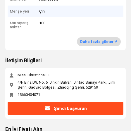
Menşe yeri
Çin
Min sipariş
100
miktarı
Daha fazla göster
İletişim Bilgileri
Miss. Christinna Liu
4/F, Bina D9, No. 6, Jinxin Bulvarı, Jintao Sanayi Parkı, Jinli
Şehri, Gaoyao Bölgesi, Zhaoqing Şehri, 529159
13660404071
Şimdi başvurun
En İyi Fiyatı Alın