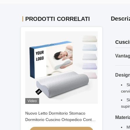
Descri
PRODOTTI CORRELATI
Cusci
Vantag
Desig
S
cerv
S
Video
supin
Nuovo Letto Dormitorio Stomaco
Materia
Dormitorio Cuscino Ortopedico Contour
Cervicale Bambù Ergonomica Memoria
M