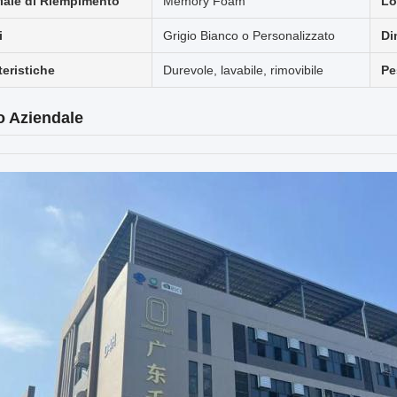
iale di Riempimento
Memory Foam
Lo
i
Grigio Bianco o Personalizzato
Di
teristiche
Durevole, lavabile, rimovibile
Pe
lo Aziendale