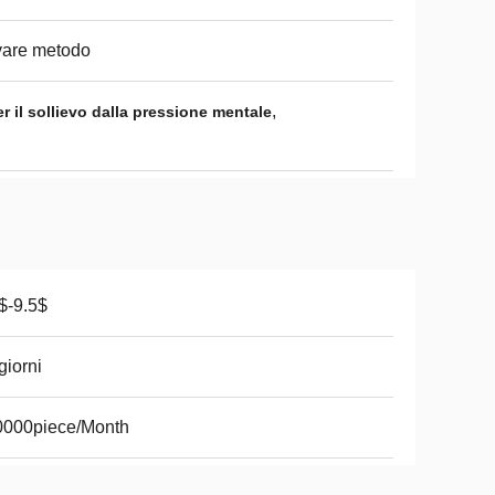
vare metodo
,
 il sollievo dalla pressione mentale
$-9.5$
giorni
0000piece/Month