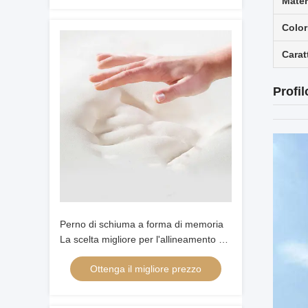
Mater
Color
Carat
Profi
Perno di schiuma a forma di memoria
La scelta migliore per l'allineamento del
collo e della testa dei dormienti a
Ottenga il migliore prezzo
schiena