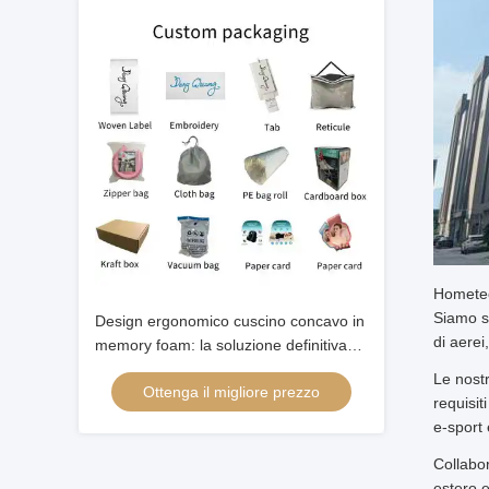
Hometec
Siamo sp
Design ergonomico cuscino concavo in
di aerei
memory foam: la soluzione definitiva
per un sonno riposante
Le nostr
Ottenga il migliore prezzo
requisit
e-sport 
Collabo
estero e