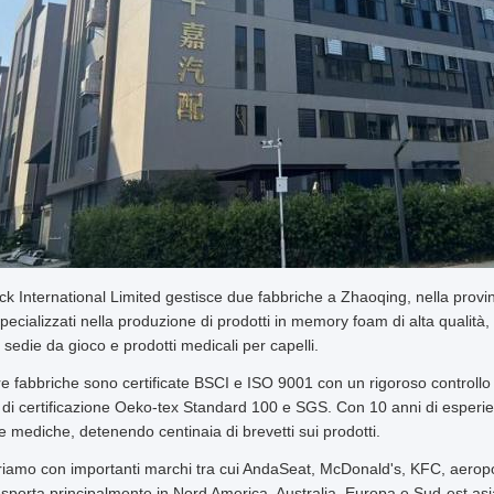
k International Limited gestisce due fabbriche a Zhaoqing, nella provi
ecializzati nella produzione di prodotti in memory foam di alta qualità, t
, sedie da gioco e prodotti medicali per capelli.
e fabbriche sono certificate BSCI e ISO 9001 con un rigoroso controllo di
i di certificazione Oeko-tex Standard 100 e SGS. Con 10 anni di esperie
e mediche, detenendo centinaia di brevetti sui prodotti.
riamo con importanti marchi tra cui AndaSeat, McDonald's, KFC, aeropor
sporta principalmente in Nord America, Australia, Europa e Sud-est asiat