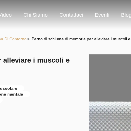
Video
Chi Siamo
Contattaci
Eventi
Blo
ma Di Contorno
>
Perno di schiuma di memoria per alleviare i muscoli e
alleviare i muscoli e
muscolare
ione mentale