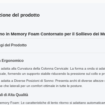
zione del prodotto
no in Memory Foam Contornato per il Sollievo dei Mu
gi del Prodotto
n Ergonomico
i adatta alla Curvatura della Colonna Cervicale: La forma a onda si ada
icale, fornendo un supporto stabile riducendo la pressione sul collo e 
i adatta a Diverse Posizioni di Sonno: Presenta archi di diverse altezze 
e che laterali per un comfort ottimale in tutte le posture.
li di Alta Qualità
emory Foam: Le caratteristiche di lento ritorno si adattano automaticame