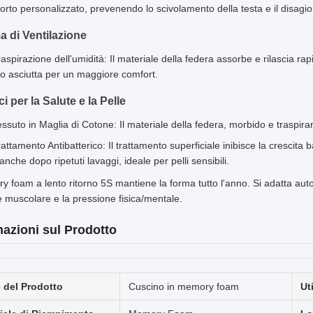
rto personalizzato, prevenendo lo scivolamento della testa e il disagio 
a di Ventilazione
raspirazione dell'umidità: Il materiale della federa assorbe e rilascia r
o asciutta per un maggiore comfort.
i per la Salute e la Pelle
essuto in Maglia di Cotone: Il materiale della federa, morbido e traspirant
attamento Antibatterico: Il trattamento superficiale inibisce la crescita b
nche dopo ripetuti lavaggi, ideale per pelli sensibili.
y foam a lento ritorno 5S mantiene la forma tutto l'anno. Si adatta aut
 muscolare e la pressione fisica/mentale.
mazioni sul Prodotto
del Prodotto
Cuscino in memory foam
Ut