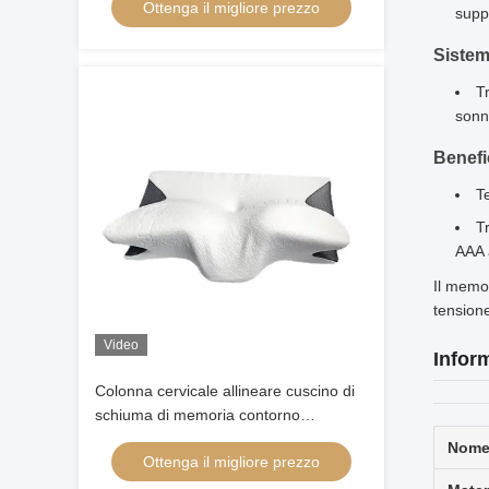
Ottenga il migliore prezzo
Cuscino di schiuma Testa Ortopedica
suppo
Sistem
T
sonn
Benefic
T
Tr
AAA a
Il memor
tensione
Video
Infor
Colonna cervicale allineare cuscino di
schiuma di memoria contorno
ergonomica a forma di farfalla
Nome 
Ottenga il migliore prezzo