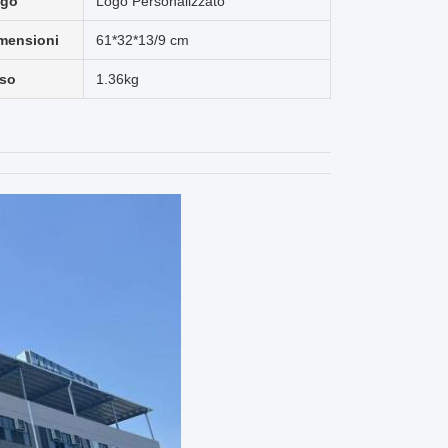
go
Logo Personalizzato
mensioni
61*32*13/9 cm
so
1.36kg