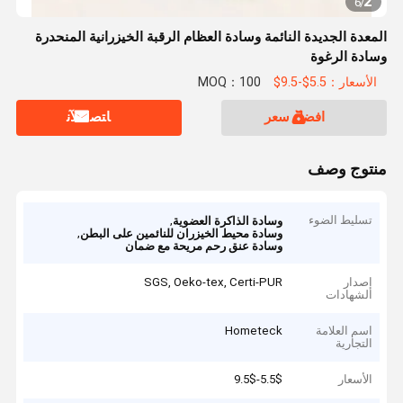
2
6
/
المعدة الجديدة النائمة وسادة العظام الرقبة الخيزرانية المنحدرة
وسادة الرغوة
الأسعار：5.5$-9.5$
MOQ：100
افضل سعر
ﺎﺘﺼﻟ ﺍﻶﻧ
منتوج وصف
تسليط الضوء
,
وسادة الذاكرة العضوية
,
وسادة محيط الخيزران للنائمين على البطن
وسادة عنق رحم مريحة مع ضمان
إصدار
SGS, Oeko-tex, Certi-PUR
الشهادات
اسم العلامة
Hometeck
التجارية
الأسعار
5.5$-9.5$