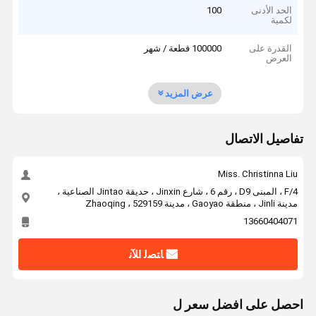
الحد الأدنى
100
لكمية
القدرة على
100000 قطعة / شهر
العرض
عرض المزيد
تفاصيل الاتصال
Miss. Christinna Liu
4/F ، المبنى D9 ، رقم 6 ، شارع Jinxin ، حديقة Jintao الصناعية ،
مدينة Jinli ، منطقة Gaoyao ، مدينة Zhaoqing ، 529159
13660404071
ﺎﺘﺼﻟ ﺍﻶﻧ
احصل على افضل سعر ل