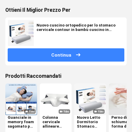
Ottieni Il Miglior Prezzo Per
Nuovo cuscino ortopedico per lo stomaco
cervicale contour in bambù cuscino in
schiuma ergonomica
Continua
Prodotti Raccomandati
Guanciale in
Colonna
Nuovo Letto
Perno di
memory foam
cervicale
Dormitorio
schiuma a
sagomato per
allineare
Stomaco
forma di
chi dorme
cuscino di
Dormitorio
memoria L