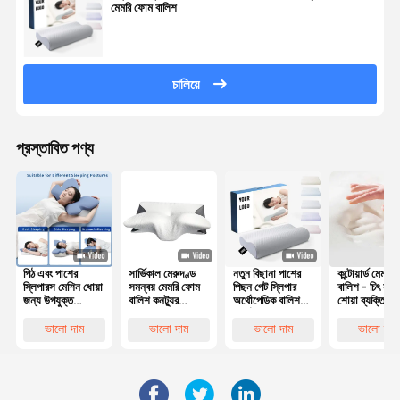
মেমরি ফোম বালিশ
চালিয়ে
প্রস্তাবিত পণ্য
পিঠ এবং পাশের
সার্ভিকাল মেরুদণ্ড
নতুন বিছানা পাশের
কন্টোয়ার্ড মেমরি
স্লিপারস মেশিন ধোয়া
সমন্বয় মেমরি ফোম
পিছন পেট স্লিপার
বালিশ - চিৎ হয়ে
জন্য উপযুক্ত
বালিশ কনট্যুর
অর্থোপেডিক বালিশ
শোয়া ব্যক্তিদের 
পলিস্টার কভার সহ
Ergonomic
সার্ভিকাল বাঁশ কনট্যুর
এবং মাথার
কনট্যুরযুক্ত মেমরি
প্রজাপতি আকৃতির
আর্গোনমিক মেমরি
সারিবদ্ধকরণের জ
ভালো দাম
ভালো দাম
ভালো দাম
ভালো দাম
ফোম বালিশ
ফোম বালিশ
সেরা পছন্দ
অর্থোপেডিক হেড