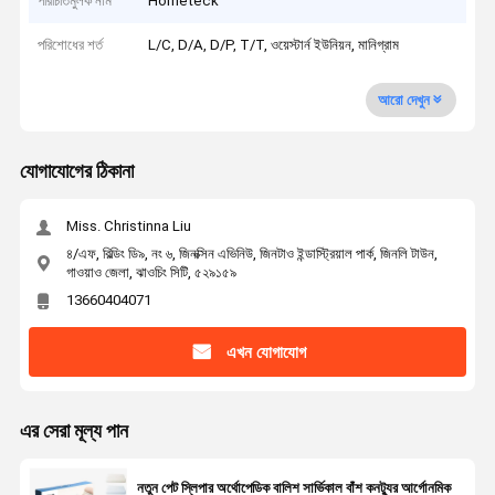
পরিচিতিমুলক নাম
Hometeck
পরিশোধের শর্ত
L/C, D/A, D/P, T/T, ওয়েস্টার্ন ইউনিয়ন, মানিগ্রাম
আরো দেখুন
যোগাযোগের ঠিকানা
Miss. Christinna Liu
৪/এফ, বিল্ডিং ডি৯, নং ৬, জিনক্সিন এভিনিউ, জিনটাও ইন্ডাস্ট্রিয়াল পার্ক, জিনলি টাউন,
গাওয়াও জেলা, ঝাওচিং সিটি, ৫২৯১৫৯
13660404071
এখন যোগাযোগ
এর সেরা মূল্য পান
নতুন পেট স্লিপার অর্থোপেডিক বালিশ সার্ভিকাল বাঁশ কনট্যুর আর্গোনমিক