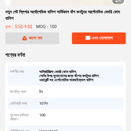
2
/
6
নতুন পেট স্লিপার অর্থোপেডিক বালিশ সার্ভিকাল বাঁশ কনট্যুর আর্গোনমিক মেমরি ফোম
বালিশ
মূল্য：5.5$-9.5$
MOQ：100
ভালো দাম
এখন যোগাযোগ
পণ্যের বর্ণনা
লক্ষণীয় করা
,
অস্থিচিকিত্সা মেমরি ফোম বালিশ
,
পেটের উপর ঘুমোনোদের জন্য বাঁশের কনট্যুর বালিশ
ওয়ারেন্টি সহ এর্গোনোমিক সারভাইক্যাল বালিশ
উৎপত্তি স্থল
চীন
ডেলিভারি সময়
10 দিন
ন্যূনতম চাহিদার
100
পরিমাণ