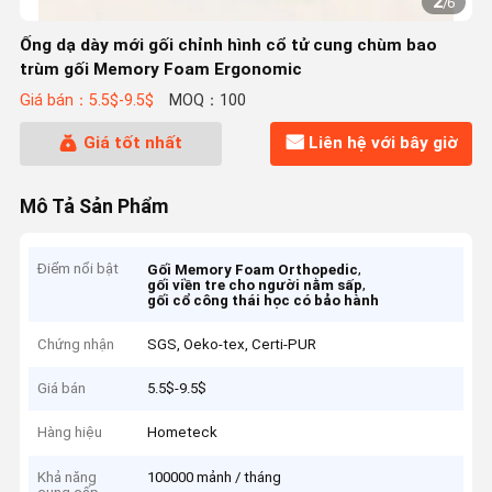
2
/
6
Ống dạ dày mới gối chỉnh hình cổ tử cung chùm bao
trùm gối Memory Foam Ergonomic
Giá bán：5.5$-9.5$
MOQ：100
Giá tốt nhất
Liên hệ với bây giờ
Mô Tả Sản Phẩm
Điểm nổi bật
,
Gối Memory Foam Orthopedic
,
gối viền tre cho người nằm sấp
gối cổ công thái học có bảo hành
Chứng nhận
SGS, Oeko-tex, Certi-PUR
Giá bán
5.5$-9.5$
Hàng hiệu
Hometeck
Khả năng
100000 mảnh / tháng