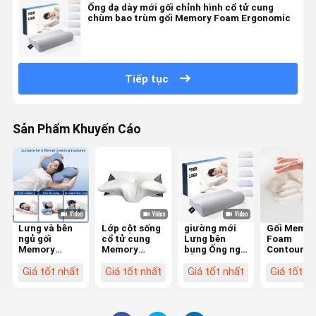
Ống dạ dày mới gối chỉnh hình cổ tử cung
chùm bao trùm gối Memory Foam Ergonomic
Tiếp tục
Sản Phẩm Khuyến Cáo
Lưng và bên
Lớp cột sống
giường mới
Gối Memor
ngủ gối
cổ tử cung
Lưng bên
Foam
Memory
Memory
bụng Ống ngủ
Contoured
Foam có vỏ
Foam Pillow
gối chỉnh hình
lựa chọn c
polyester phù
Contour
cổ tử cung
cùng cho 
Giá tốt nhất
Giá tốt nhất
Giá tốt nhất
Giá tốt n
hợp cho máy
Ergonomic
Bamboo
và đầu củ
giặt
Butterfly
Contour
người ngủ
Shape
Ergonomic
nằm trên l
Memory