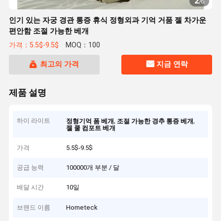
2
/
6
인기 있는 자궁 경관 통증 휴식 정형외과 기억 거품 젤 차가운
편안함 조절 가능한 베개
가격：5.5$-9.5$
MOQ：100
최고의 가격
지금 연락
제품 설명
하이 라이트
,
,
정형기억 폼 베개
조절 가능한 경추 통증 베개
젤 쿨 컴포트 베개
가격
5.5$-9.5$
공급 능력
100000개 부분 / 달
배달 시간
10일
브랜드 이름
Hometeck