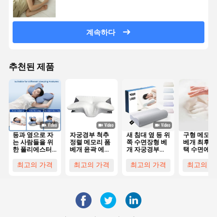
계속하다
추천된 제품
등과 옆으로 자
자궁경부 척추
새 침대 옆 등 위
구형 메모리
는 사람들을 위
정렬 메모리 폼
쪽 수면장형 베
베개 최후의
한 폴리에스터
베개 윤곽 에르
개 자궁경부
택 수면에 
커버가 있는 윤
고노믹 나비 모
Bambu 프로파
있는 사람들
곽 메모리폼 베
양
일 인체공학
목과 머리
최고의 가격
최고의 가격
최고의 가격
최고의 가
개 (기계 세탁
Memory
가능)
Foam Pillow
고형 머리