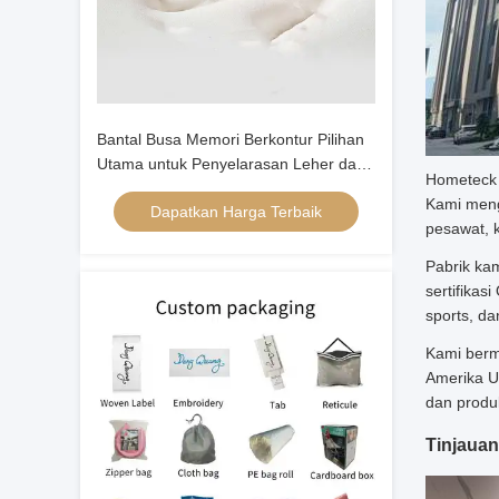
Bantal Busa Memori Berkontur Pilihan
Utama untuk Penyelarasan Leher dan
Hometeck 
Kepala bagi Tidur Telentang
Kami mengk
Dapatkan Harga Terbaik
pesawat, 
Pabrik ka
sertifika
sports, d
Kami berm
Amerika U
dan produ
Tinjauan