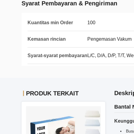
Syarat Pembayaran & Pengiriman
Kuantitas min Order
100
Kemasan rincian
Pengemasan Vakum
Syarat-syarat pembayaran
L/C, D/A, D/P, T/T, 
Deskri
PRODUK TERKAIT
Bantal 
Keunggu
Bus