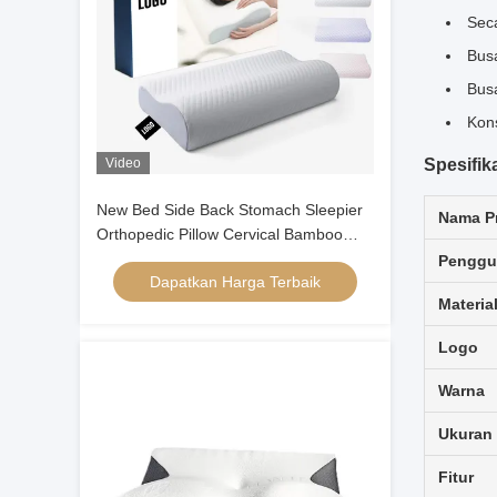
Seca
Bus
Busa
Kon
Video
Spesifik
New Bed Side Back Stomach Sleepier
Nama P
Orthopedic Pillow Cervical Bamboo
Contour Ergonomic Memory Foam
Penggu
Dapatkan Harga Terbaik
Pillow Kepala Orthopedic
Materia
Logo
Warna
Ukuran
Fitur