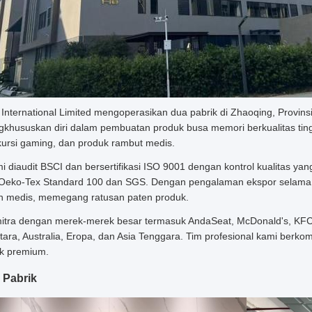
International Limited mengoperasikan dua pabrik di Zhaoqing, Provin
hususkan diri dalam pembuatan produk busa memori berkualitas tinggi
kursi gaming, dan produk rambut medis.
mi diaudit BSCI dan bersertifikasi ISO 9001 dengan kontrol kualitas 
si Oeko-Tex Standard 100 dan SGS. Dengan pengalaman ekspor selama 
an medis, memegang ratusan paten produk.
itra dengan merek-merek besar termasuk AndaSeat, McDonald's, KFC,
tara, Australia, Eropa, dan Asia Tenggara. Tim profesional kami berk
k premium.
 Pabrik