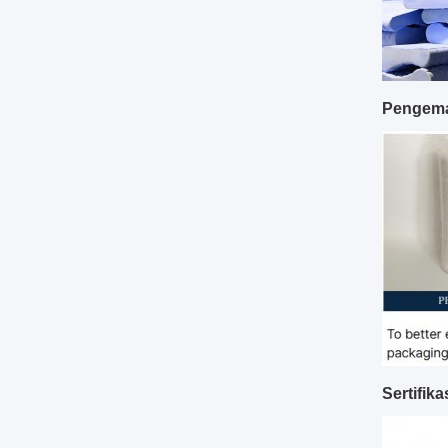
Pengema
Sertifik