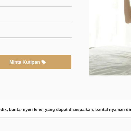
Minta Kutipan
,
,
edik
bantal nyeri leher yang dapat disesuaikan
bantal nyaman di