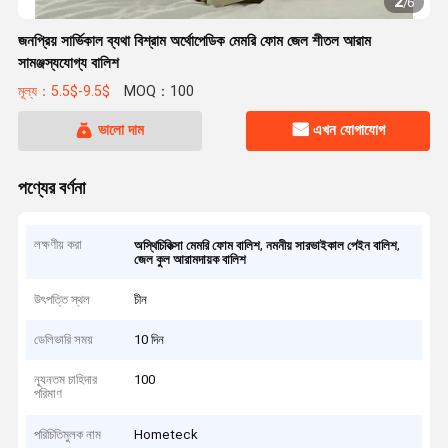
2
/
6
জনপ্রিয় সার্ভিকাল ব্যথা বিশ্রাম অর্থোপেডিক মেমরি ফোম জেল শীতল আরাম
সামঞ্জস্যযোগ্য বালিশ
মূল্য：5.5$-9.5$
MOQ：100
ভালো দাম
এখন যোগাযোগ
পণ্যের বর্ণনা
লক্ষণীয় করা
,
,
অস্থিচিকিত্সা মেমরি ফোম বালিশ
নমনীয় সারভাইকাল পেইন বালিশ
জেল কুল আরামদায়ক বালিশ
উৎপত্তি স্থল
চীন
ডেলিভারি সময়
10 দিন
ন্যূনতম চাহিদার
100
পরিমাণ
পরিচিতিমুলক নাম
Hometeck