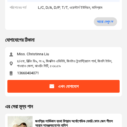
পরিশোধের শর্ত
L/C, D/A, D/P, T/T, ওয়েস্টার্ন ইউনিয়ন, মানিগ্রাম
আরো দেখুন
যোগাযোগের ঠিকানা
Miss. Christinna Liu
৪/এফ, বিল্ডিং ডি৯, নং ৬, জিনক্সিন এভিনিউ, জিনটাও ইন্ডাস্ট্রিয়াল পার্ক, জিনলি টাউন,
গাওয়াও জেলা, ঝাওচিং সিটি, ৫২৯১৫৯
13660404071
এখন যোগাযোগ
এর সেরা মূল্য পান
জনপ্রিয় সার্ভিকাল ব্যথা বিশ্রাম অর্থোপেডিক মেমরি ফোম জেল শীতল
আরাম সামঞ্জস্যযোগ্য বালিশ