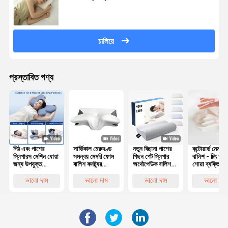
চালিয়ে
প্রস্তাবিত পণ্য
পিঠ এবং পাশের
সার্ভিকাল মেরুদণ্ড
নতুন বিছানা পাশের
কন্টোয়ার্ড মেমরি
স্লিপারস মেশিন ধোয়া
সমন্বয় মেমরি ফোম
পিছন পেট স্লিপার
বালিশ - চিৎ হয়ে
জন্য উপযুক্ত
বালিশ কনট্যুর
অর্থোপেডিক বালিশ
শোয়া ব্যক্তিদের 
পলিস্টার কভার সহ
Ergonomic
সার্ভিকাল বাঁশ কনট্যুর
এবং মাথার
কনট্যুরযুক্ত মেমরি
প্রজাপতি আকৃতির
আর্গোনমিক মেমরি
সারিবদ্ধকরণের জ
ভালো দাম
ভালো দাম
ভালো দাম
ভালো দাম
ফোম বালিশ
ফোম বালিশ
সেরা পছন্দ
অর্থোপেডিক হেড