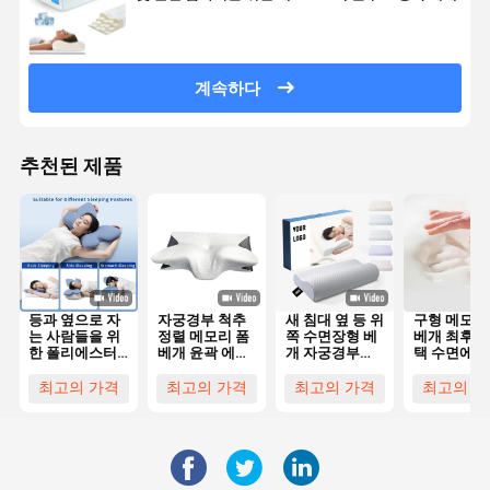
계속하다
추천된 제품
등과 옆으로 자
자궁경부 척추
새 침대 옆 등 위
구형 메모리
는 사람들을 위
정렬 메모리 폼
쪽 수면장형 베
베개 최후의
한 폴리에스터
베개 윤곽 에르
개 자궁경부
택 수면에 
커버가 있는 윤
고노믹 나비 모
Bambu 프로파
있는 사람들
곽 메모리폼 베
양
일 인체공학
목과 머리
최고의 가격
최고의 가격
최고의 가격
최고의 가
개 (기계 세탁
Memory
가능)
Foam Pillow
고형 머리