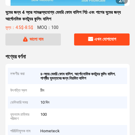
2
/
6
ঘুমের জন্য 4 স্তর সামঞ্জস্যযোগ্য মেমরি ফোম বালিশ পিঠ এবং পাশের ঘুমের জন্য
আর্গোনমিক কনট্যুর কুলিং বালিশ
মূল্য：4.5$-8.5$
MOQ：100
ভালো দাম
এখন যোগাযোগ
পণ্যের বর্ণনা
লক্ষণীয় করা
,
,
৪-স্তর মেমরি ফোম বালিশ
আর্গোনোমিক কনট্যুর কুলিং বালিশ
পার্শ্বীয় ঘুমন্তদের জন্য নিয়মিত বালিশ
উৎপত্তি স্থল
চীন
ডেলিভারি সময়
10 দিন
ন্যূনতম চাহিদার
100
পরিমাণ
পরিচিতিমুলক নাম
Hometeck