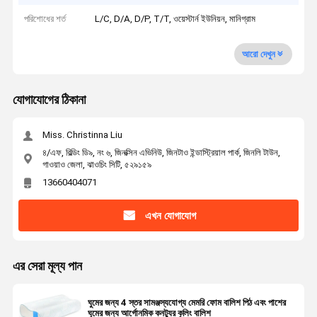
পরিশোধের শর্ত
L/C, D/A, D/P, T/T, ওয়েস্টার্ন ইউনিয়ন, মানিগ্রাম
আরো দেখুন
যোগাযোগের ঠিকানা
Miss. Christinna Liu
৪/এফ, বিল্ডিং ডি৯, নং ৬, জিনক্সিন এভিনিউ, জিনটাও ইন্ডাস্ট্রিয়াল পার্ক, জিনলি টাউন,
গাওয়াও জেলা, ঝাওচিং সিটি, ৫২৯১৫৯
13660404071
এখন যোগাযোগ
এর সেরা মূল্য পান
ঘুমের জন্য 4 স্তর সামঞ্জস্যযোগ্য মেমরি ফোম বালিশ পিঠ এবং পাশের
ঘুমের জন্য আর্গোনমিক কনট্যুর কুলিং বালিশ