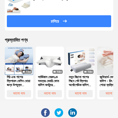
চালিয়ে
প্রস্তাবিত পণ্য
পিঠ এবং পাশের
সার্ভিকাল মেরুদণ্ড
নতুন বিছানা পাশের
কন্টোয়ার্ড মেমরি
স্লিপারস মেশিন ধোয়া
সমন্বয় মেমরি ফোম
পিছন পেট স্লিপার
বালিশ - চিৎ হয়ে
জন্য উপযুক্ত
বালিশ কনট্যুর
অর্থোপেডিক বালিশ
শোয়া ব্যক্তিদের 
পলিস্টার কভার সহ
Ergonomic
সার্ভিকাল বাঁশ কনট্যুর
এবং মাথার
কনট্যুরযুক্ত মেমরি
প্রজাপতি আকৃতির
আর্গোনমিক মেমরি
সারিবদ্ধকরণের জ
ভালো দাম
ভালো দাম
ভালো দাম
ভালো দাম
ফোম বালিশ
ফোম বালিশ
সেরা পছন্দ
অর্থোপেডিক হেড