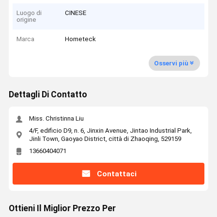
Luogo di
CINESE
origine
Marca
Hometeck
Osservi più
Dettagli Di Contatto
Miss. Christinna Liu
4/F, edificio D9, n. 6, Jinxin Avenue, Jintao Industrial Park,
Jinli Town, Gaoyao District, città di Zhaoqing, 529159
13660404071
Contattaci
Ottieni Il Miglior Prezzo Per