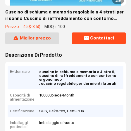
2
/
6
Cuscino di schiuma a memoria regolabile a 4 strati per
il sonno Cuscino di raffreddamento con contorno
ergonomico per chi dorme sul retro e sul fianco
Prezzo：4.5$-8.5$
MOQ：100
Miglior prezzo
Contattaci
Descrizione Di Prodotto
Evidenziare
,
cuscino in schiuma a memoria a 4 strati
cuscino di raffreddamento con contorno
ergonomico
,
cuscino regolabile per dormienti laterali
Capacità di
100000piece/Month
alimentazione
Certificazione
SGS, Oeko-tex, Certi-PUR
Imballaggi
Imballaggio di vuoto
particolari