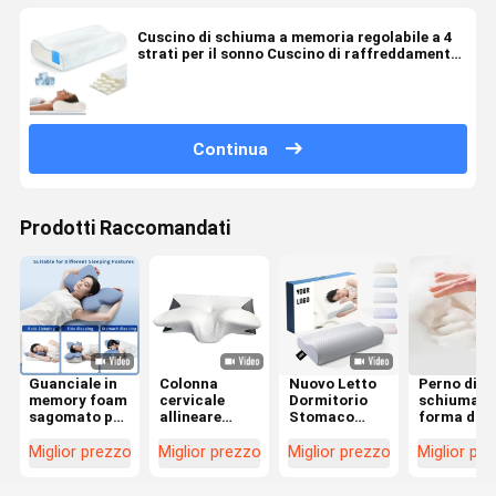
Cuscino di schiuma a memoria regolabile a 4
strati per il sonno Cuscino di raffreddamento
con contorno ergonomico per chi dorme sul
retro e sul fianco
Continua
Prodotti Raccomandati
Guanciale in
Colonna
Nuovo Letto
Perno di
memory foam
cervicale
Dormitorio
schiuma a
sagomato per
allineare
Stomaco
forma di
chi dorme
cuscino di
Dormitorio
memoria L
sulla schiena
schiuma di
Cuscino
scelta
Miglior prezzo
Miglior prezzo
Miglior prezzo
Miglior pr
e sul fianco
memoria
Ortopedico
migliore p
con fodera in
contorno
Contour
l'allineam