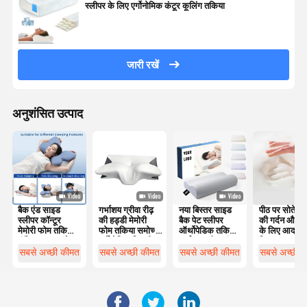
स्लीपर के लिए एर्गोनोमिक कंटूर कूलिंग तकिया
जारी रखें
अनुशंसित उत्पाद
बैक एंड साइड
गर्भाशय ग्रीवा रीढ़
नया बिस्तर साइड
पीठ पर सोते लोग
स्लीपर कॉन्टूर
की हड्डी मेमोरी
बैक पेट स्लीपर
की गर्दन और स
मेमोरी फोम तकिया
फोम तकिया समोच्च
ऑर्थोपेडिक तकिया
के लिए आदर्श
पॉलिस्टर कवर के
एर्गोनोमिक तितली
गर्भाशय ग्रीवा बांस
विकल्प
साथ मशीन धोने के
के आकार का
समोच्च एर्गोनोमिक
सबसे अच्छी कीमत
सबसे अच्छी कीमत
सबसे अच्छी कीमत
सबसे अच्छी 
लिए उपयुक्त
मेमोरी फोम तकिया
ऑर्थोपेडिक सिर