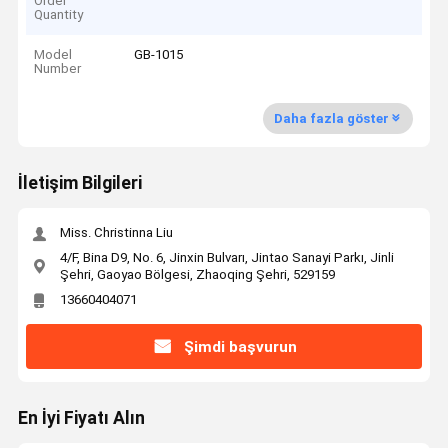
Order
Quantity
Model
GB-1015
Number
Daha fazla göster
İletişim Bilgileri
Miss. Christinna Liu
4/F, Bina D9, No. 6, Jinxin Bulvarı, Jintao Sanayi Parkı, Jinli
Şehri, Gaoyao Bölgesi, Zhaoqing Şehri, 529159
13660404071
Şimdi başvurun
En İyi Fiyatı Alın