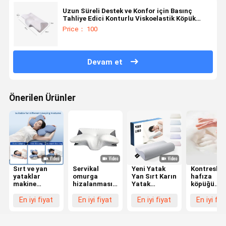
Uzun Süreli Destek ve Konfor için Basınç
Tahliye Edici Konturlu Viskoelastik Köpük
Minder
Price： 100
Devam et
Önerilen Ürünler
Sırt ve yan
Servikal
Yeni Yatak
Kontresli
yataklar
omurga
Yan Sırt Karın
hafıza
makine
hizalanması
Yatak
köpüğü
yıkanabilir
hafıza köpük
Ortopedik
yastığı, sır
polyester
yastık kontur
Yastık
üstü
En iyi fiyat
En iyi fiyat
En iyi fiyat
En iyi fiy
kapaklı şekilli
ergonomik
Servikal
yatanların
hafıza
kelebek
Bambu
boynunu v
köpüğü
şeklinde
Kontür
başını