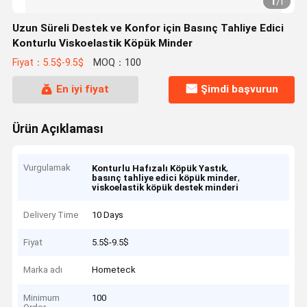
1
/
1
Uzun Süreli Destek ve Konfor için Basınç Tahliye Edici
Konturlu Viskoelastik Köpük Minder
Fiyat：5.5$-9.5$
MOQ：100
En iyi fiyat
Şimdi başvurun
Ürün Açıklaması
Vurgulamak
,
Konturlu Hafızalı Köpük Yastık
,
basınç tahliye edici köpük minder
viskoelastik köpük destek minderi
Delivery Time
10 Days
Fiyat
5.5$-9.5$
Marka adı
Hometeck
Minimum
100