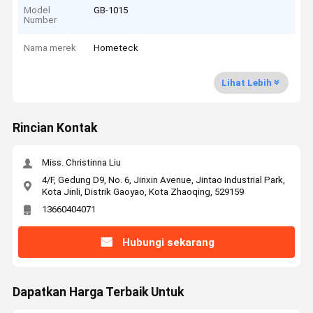
Model
GB-1015
Number
Nama merek
Hometeck
Lihat Lebih
Rincian Kontak
Miss. Christinna Liu
4/F, Gedung D9, No. 6, Jinxin Avenue, Jintao Industrial Park,
Kota Jinli, Distrik Gaoyao, Kota Zhaoqing, 529159
13660404071
Hubungi sekarang
Dapatkan Harga Terbaik Untuk