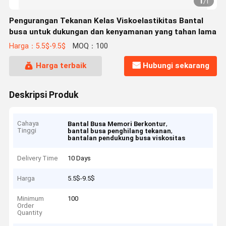
1
/
1
Pengurangan Tekanan Kelas Viskoelastikitas Bantal
busa untuk dukungan dan kenyamanan yang tahan lama
Harga：5.5$-9.5$
MOQ：100
Harga terbaik
Hubungi sekarang
Deskripsi Produk
Cahaya
,
Bantal Busa Memori Berkontur
Tinggi
,
bantal busa penghilang tekanan
bantalan pendukung busa viskositas
Delivery Time
10 Days
Harga
5.5$-9.5$
Minimum
100
Order
Quantity