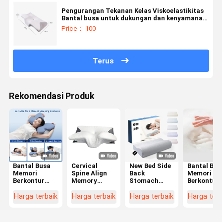
Pengurangan Tekanan Kelas Viskoelastikitas
Bantal busa untuk dukungan dan kenyamanan
yang tahan lama
Price： 100
Terus
Rekomendasi Produk
Bantal Busa
Cervical
New Bed Side
Bantal Bus
Memori
Spine Align
Back
Memori
Berkontur
Memory
Stomach
Berkontur
untuk Tidur
Foam Pillow
Sleepier
Pilihan
Telentang
Contour
Orthopedic
Utama unt
Harga terbaik
Harga terbaik
Harga terbaik
Harga terb
dan Samping
Ergonomic
Pillow
Penyelara
dengan
Butterfly
Cervical
Leher dan
Sarung
Shape
Bamboo
Kepala bag