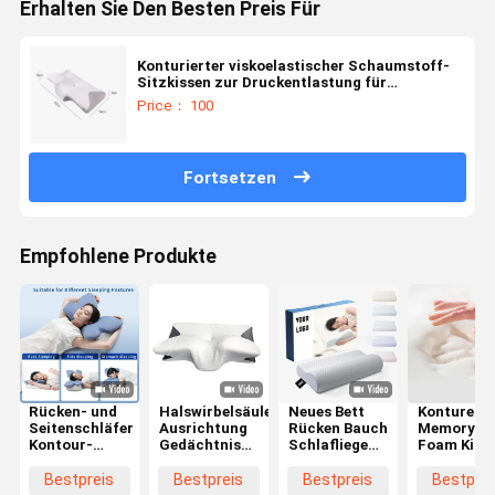
Erhalten Sie Den Besten Preis Für
Konturierter viskoelastischer Schaumstoff-
Sitzkissen zur Druckentlastung für
langanhaltende Unterstützung und Komfort
Price： 100
Fortsetzen
Empfohlene Produkte
Rücken- und
Halswirbelsäule
Neues Bett
Kontured
Seitenschläfer
Ausrichtung
Rücken Bauch
Memory
Kontour-
Gedächtnis
Schlafliege
Foam Kiss
Kissen aus
Schaum
Orthopädisches
Die ultimat
Speicherschaum
Kissen Kontur
Kissen Hals
Wahl für d
Bestpreis
Bestpreis
Bestpreis
Bestprei
mit
Ergonomische
Bambus
Hals und d