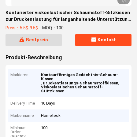
1
/
1
Konturierter viskoelastischer Schaumstoff-Sitzkissen
zur Druckentlastung für langanhaltende Unterstützung
und Komfort
Preis：5.5$-9.5$
MOQ：100
Bestpreis
Kontakt
Produkt-Beschreibung
Markieren
Kontourförmiges Gedächtnis-Schaum-
Kissen
,
,
Druckentlastungs-Schaumstoffkissen
Viskoelastisches Schaumstoff-
Stützkissen
Delivery Time
10 Days
Markenname
Hometeck
Minimum
100
Order
Quantity