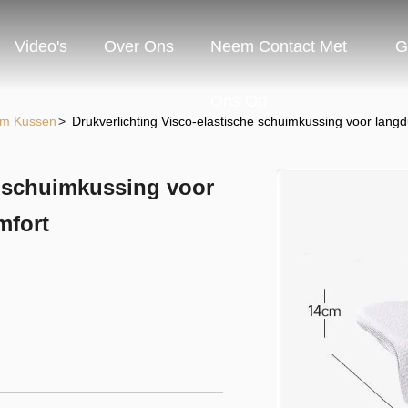
Video's
Over Ons
Neem Contact Met
G
Ons Op
im Kussen
>
Drukverlichting Visco-elastische schuimkussing voor lang
e schuimkussing voor
mfort