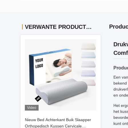
Produc
VERWANTE PRODUCTEN
Druk
Comf
Produc
Een van
bekend 
drukver
en onde
Het erg
Video
het kus
bevorde
Nieuw Bed Achterkant Buik Slaapper
kunt on
Orthopedisch Kussen Cervicale