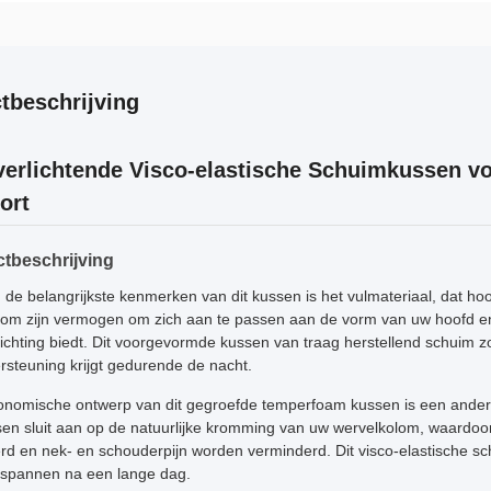
tbeschrijving
verlichtende Visco-elastische Schuimkussen v
ort
tbeschrijving
 de belangrijkste kenmerken van dit kussen is het vulmateriaal, dat h
om zijn vermogen om zich aan te passen aan de vorm van uw hoofd en
lichting biedt. Dit voorgevormde kussen van traag herstellend schuim z
rsteuning krijgt gedurende de nacht.
onomische ontwerp van dit gegroefde temperfoam kussen is een ande
sen sluit aan op de natuurlijke kromming van uw wervelkolom, waardoor
rd en nek- en schouderpijn worden verminderd. Dit visco-elastische 
tspannen na een lange dag.