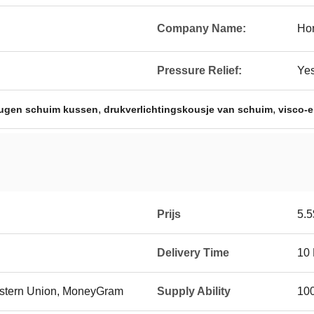
Company Name:
Hom
Pressure Relief:
Ye
,
,
ugen schuim kussen
drukverlichtingskousje van schuim
visco-
Prijs
5.5
Delivery Time
10
Western Union, MoneyGram
Supply Ability
10