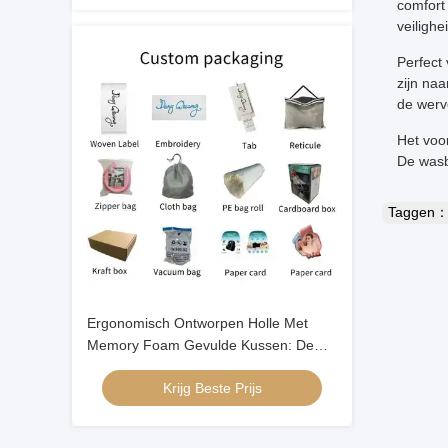
comfort
veilighe
Perfect
zijn na
de werv
Het voo
De wasb
Taggen
Ergonomisch Ontworpen Holle Met
Memory Foam Gevulde Kussen: De
Ultieme Oplossing voor een Goede
Krijg Beste Prijs
Nachtrust