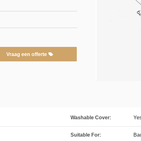
Vraag een offerte
Washable Cover:
Ye
Suitable For:
Bac