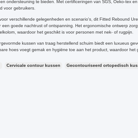
 en ondersteuning te bieden. Met certificeringen van SGS, Oeko-tex en 
id voor gebruikers.
 voor verschillende gelegenheden en scenario's, dit Fitted Rebound Ur
ar een goede nachtrust of ontspanning. Het ergonomische ontwerp zorgt 
elkolom, waardoor het geschikt is voor personen met nek- of rugpijn.
rgevormde kussen van traag herstellend schuim biedt een luxueus gev
are hoes voegt gemak en hygiëne toe aan het product, waardoor het g
：
Cervicale contour kussen
Gecontouriseerd ortopedisch ku