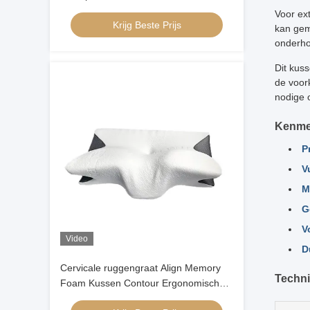
Bamboe Contour Ergonomisch
Voor ex
Krijg Beste Prijs
Geheugen Schuim Kussen
kan gema
Orthopedisch Hoofd
onderho
Dit kuss
de voor
nodige 
Kenme
P
V
M
G
V
Video
D
Cervicale ruggengraat Align Memory
Techni
Foam Kussen Contour Ergonomische
vlindervormige