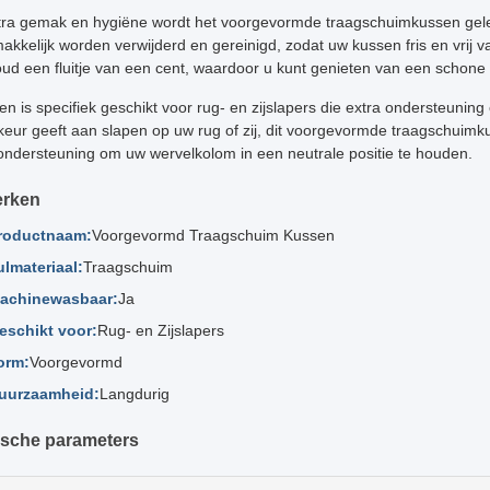
tra gemak en hygiëne wordt het voorgevormde traagschuimkussen ge
kkelijk worden verwijderd en gereinigd, zodat uw kussen fris en vrij va
ud een fluitje van een cent, waardoor u kunt genieten van een schon
en is specifiek geschikt voor rug- en zijslapers die extra ondersteuning 
keur geeft aan slapen op uw rug of zij, dit voorgevormde traagschuimk
ondersteuning om uw wervelkolom in een neutrale positie te houden.
rken
roductnaam:
Voorgevormd Traagschuim Kussen
ulmateriaal:
Traagschuim
achinewasbaar:
Ja
eschikt voor:
Rug- en Zijslapers
orm:
Voorgevormd
uurzaamheid:
Langdurig
sche parameters