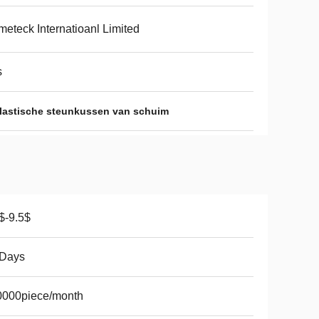
eteck Internatioanl Limited
s
elastische steunkussen van schuim
$-9.5$
 Days
0000piece/month