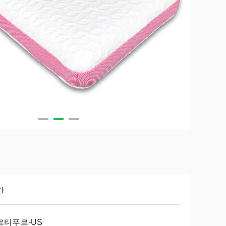
간
르티푸르-US