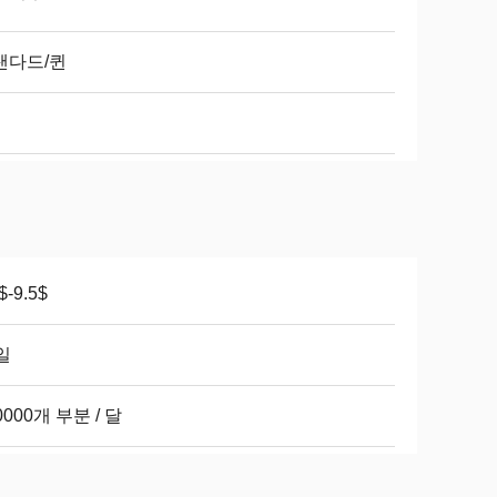
탠다드/퀸
$-9.5$
일
0000개 부분 / 달