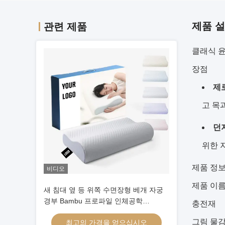
제품 
관련 제품
클래식 윤
장점
제로
고 목
던
위한 
제품 정
비디오
제품 이
새 침대 옆 등 위쪽 수면장형 베개 자궁
경부 Bambu 프로파일 인체공학
충전재
Memory Foam Pillow 고형 머리
그림 물
최고의 가격을 얻으십시오