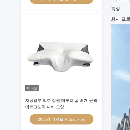
특징
회사 프
비디오
자궁경부 척추 정렬 메모리 폼 베개 윤곽
에르고노믹 나비 모양
최고의 가격을 얻으십시오