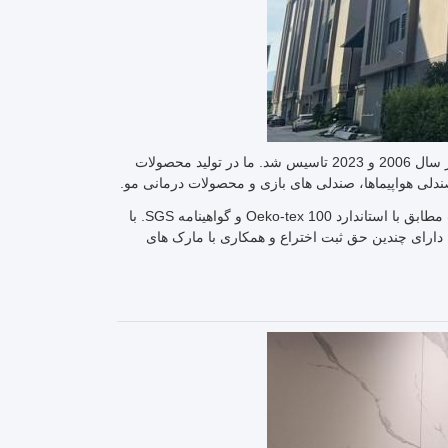
شرکت هومتیک بین المللی محدود دو کارخانه در ژائوچینگ، استان گوانگدونگ دارد که در سال 2006 و 2023 تاسیس شد. ما در تولید محصولات
ندلی هواپیماها، صندلی های بازی و محصولات درمانی مو.
کارخانه های ما مورد بازرسی BSCI و گواهینامه ISO 9001 قرار گرفته اند، با محصولات مطابق با استاندارد Oeko-tex 100 و گواهینامه SGS. با
دارای چندین حق ثبت اختراع و همکاری با مارک های