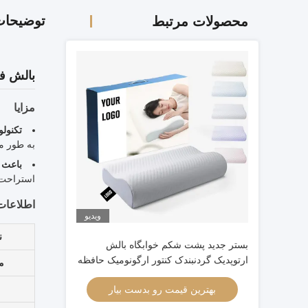
توضیحا
محصولات مرتبط
بالش فو
مزایا
تکنول
به طور م
باعث 
استراحت آ
اطلاعا
ویدیو
ن
بستر جدید پشت شکم خوابگاه بالش
ارتوپدیک گردنبندک کنتور ارگونومیک حافظه
مو
بالش فوم سر ارتوپدیک
بهترین قیمت رو بدست بیار