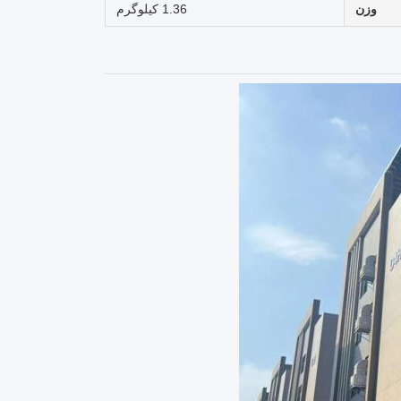
وزن
1.36 کيلوگرم