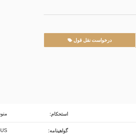
درخواست نقل قول
متو
استحکام:
-US
گواهینامه: