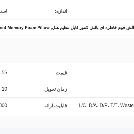
استا
اندازه:
,
لش فوم خاطره ای,بالش کنتور قابل تنظیم هتل
ed Memory Foam Pillow
5$-9.5$
قیمت
10 روز
زمان تحویل
L/C، D/A، D/P، T/T، Wes
100000 ق
قابلیت ارائه