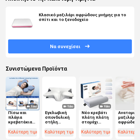
Κλασικό μαξιλάρι αφρώδους μνήμης για το
σπίτι και το ξενοδοχείο
Να συνεχίσει
Συνιστώμενα Προϊόντα
Πίσω και
Εγκλωβική
Νέο κρεβάτι
Ανατομικό
πλάγια
σπονδυλική
πλάτη πλάτη
μαξιλάρι 
κρεβατάκια
στήλη
στομάχι
αφρώδες
με σχήμα
ευθυγράμμιση
Sleepier
υλικό μνή
μαξιλάρι από
μνήμης
Ορθοπεδικός
Η απόλυτ
Καλύτερη τιμή
Καλύτερη τιμή
Καλύτερη τιμή
Καλύτερη 
αφρό μνήμης
αφρός
μαξιλάρι
επιλογή γι