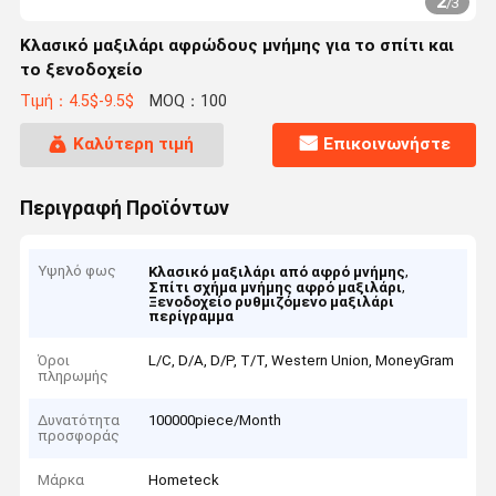
2
/
3
Κλασικό μαξιλάρι αφρώδους μνήμης για το σπίτι και
το ξενοδοχείο
Τιμή：4.5$-9.5$
MOQ：100
Καλύτερη τιμή
Επικοινωνήστε
Περιγραφή Προϊόντων
Υψηλό φως
,
Κλασικό μαξιλάρι από αφρό μνήμης
,
Σπίτι σχήμα μνήμης αφρό μαξιλάρι
Ξενοδοχείο ρυθμιζόμενο μαξιλάρι
περίγραμμα
Όροι
L/C, D/A, D/P, T/T, Western Union, MoneyGram
πληρωμής
Δυνατότητα
100000piece/Month
προσφοράς
Μάρκα
Hometeck