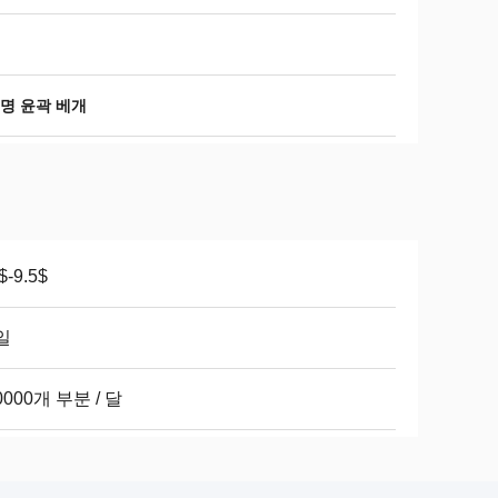
년
명 윤곽 베개
$-9.5$
일
0000개 부분 / 달