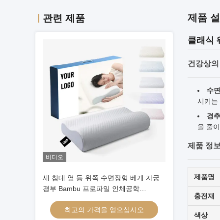
제품 
관련 제품
클래식 
건강상의
수면
시키는 
경추
을 줄이
제품 정
비디오
제품명
새 침대 옆 등 위쪽 수면장형 베개 자궁
경부 Bambu 프로파일 인체공학
충전재
Memory Foam Pillow 고형 머리
최고의 가격을 얻으십시오
색상