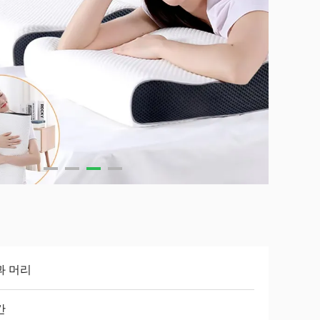
과 머리
간