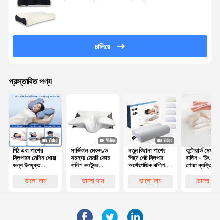
চালিয়ে
প্রস্তাবিত পণ্য
পিঠ এবং পাশের
সার্ভিকাল মেরুদণ্ড
নতুন বিছানা পাশের
কন্টোয়ার্ড মেমরি
স্লিপারস মেশিন ধোয়া
সমন্বয় মেমরি ফোম
পিছন পেট স্লিপার
বালিশ - চিৎ হয়ে
জন্য উপযুক্ত
বালিশ কনট্যুর
অর্থোপেডিক বালিশ
শোয়া ব্যক্তিদের 
পলিস্টার কভার সহ
Ergonomic
সার্ভিকাল বাঁশ কনট্যুর
এবং মাথার
কনট্যুরযুক্ত মেমরি
প্রজাপতি আকৃতির
আর্গোনমিক মেমরি
সারিবদ্ধকরণের জ
ভালো দাম
ভালো দাম
ভালো দাম
ভালো দাম
ফোম বালিশ
ফোম বালিশ
সেরা পছন্দ
অর্থোপেডিক হেড