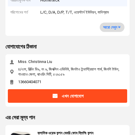
পরিচিতিমুলক নাম
Hometeck
পরিশোধের শর্ত
L/C, D/A, D/P, T/T, ওয়েস্টার্ন ইউনিয়ন, মানিগ্রাম
আরো দেখুন
যোগাযোগের ঠিকানা
Miss. Christinna Liu
৪/এফ, বিল্ডিং ডি৯, নং ৬, জিনক্সিন এভিনিউ, জিনটাও ইন্ডাস্ট্রিয়াল পার্ক, জিনলি টাউন,
গাওয়াও জেলা, ঝাওচিং সিটি, ৫২৯১৫৯
13660404071
এখন যোগাযোগ
এর সেরা মূল্য পান
ক্লাসিক ওয়েভ কুশন মেমরি ফোম স্লিপিং কুশন