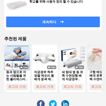
학교를 위해 사용자 정의 할 수 있습니다
계속하다
추천된 제품
등과 옆으로 자
자궁경부 척추
새 침대 옆 등 위
구형 메모리
는 사람들을 위
정렬 메모리 폼
쪽 수면장형 베
베개 최후의
한 폴리에스터
베개 윤곽 에르
개 자궁경부
택 수면에 
커버가 있는 윤
고노믹 나비 모
Bambu 프로파
있는 사람들
곽 메모리폼 베
양
일 인체공학
목과 머리
최고의 가격
최고의 가격
최고의 가격
최고의 가
개 (기계 세탁
Memory
가능)
Foam Pillow
고형 머리