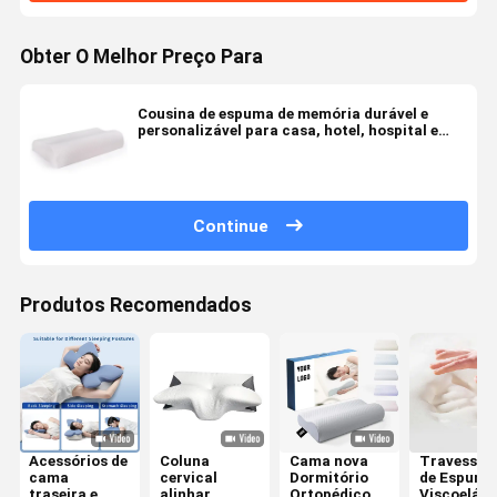
Obter O Melhor Preço Para
Cousina de espuma de memória durável e
personalizável para casa, hotel, hospital e
escola.
Continue
Produtos Recomendados
Acessórios de
Coluna
Cama nova
Travesseir
cama
cervical
Dormitório
de Espuma
traseira e
alinhar
Ortopédico
Viscoelást