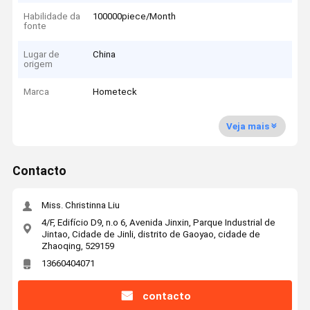
Habilidade da
100000piece/Month
fonte
Lugar de
China
origem
Marca
Hometeck
Veja mais
Contacto
Miss. Christinna Liu
4/F, Edifício D9, n.o 6, Avenida Jinxin, Parque Industrial de
Jintao, Cidade de Jinli, distrito de Gaoyao, cidade de
Zhaoqing, 529159
13660404071
contacto