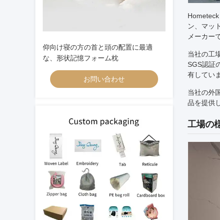
Homete
ン、マッ
メーカー
仰向け寝の方の首と頭の配置に最適
当社の工場
な、形状記憶フォーム枕
SGS認
有していま
お問い合わせ
当社の外
品を提供
工場の