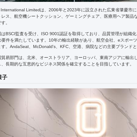
ck International Limitedは、2006年と2023年に設立され
トレス、航空機シートクッション、ゲーミングチェア、医療用ヘア製品
です。
はBSCI監査を受け、ISO 9001認証を取得しており、品質管理が組織化されてい
証の要件を満たしています。10年の輸出経験があり、航空会社、eスポー
す。AndaSeat、McDonald's、KFC、空港、病院などの主要ブラン
国貿易部門は、北米、オーストラリア、ヨーロッパ、東南アジアに輸出
し、長期的な互恵的なビジネス関係を確立することを目指しています。
様子