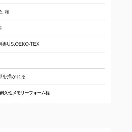
と 頭
等
書US,OEKO-TEX
年
郭を描かれる
耐久性メモリーフォーム枕