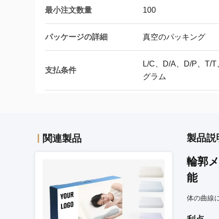
最小注文数量
100
パッケージの詳細
真空のパッキング
L/C、D/A、D/P、
支払条件
グラム
製品説
関連製品
輪郭
能
体の曲線