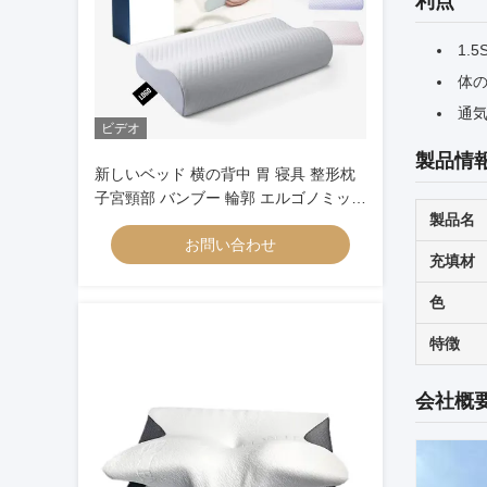
利点
1.
体
通
ビデオ
製品情
新しいベッド 横の背中 胃 寝具 整形枕
子宮頸部 バンブー 輪郭 エルゴノミック
製品名
メモリー 泡 枕 整形頭
お問い合わせ
充填材
色
特徴
会社概