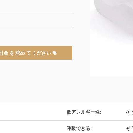
引金 を 求め て ください
低アレルギー性:
そ
呼吸できる:
そ