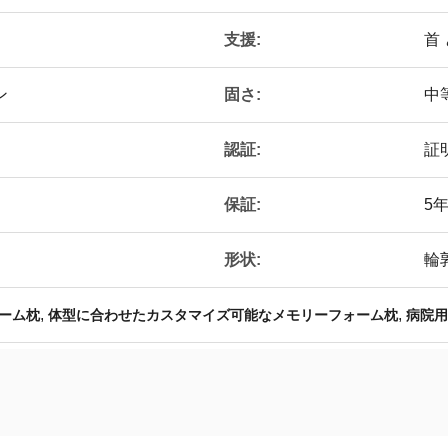
支援:
首 
固さ:
ン
中
認証:
証明
保証:
5
形状:
輪
,
,
ーム枕
体型に合わせたカスタマイズ可能なメモリーフォーム枕
病院用