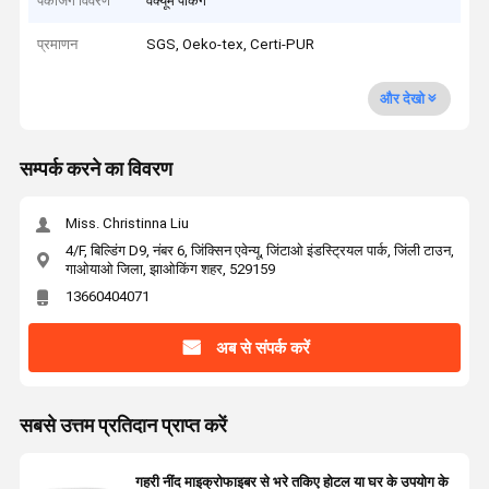
पैकेजिंग विवरण
वैक्यूम पैकिंग
प्रमाणन
SGS, Oeko-tex, Certi-PUR
और देखो
सम्पर्क करने का विवरण
Miss. Christinna Liu
4/F, बिल्डिंग D9, नंबर 6, जिंक्सिन एवेन्यू, जिंटाओ इंडस्ट्रियल पार्क, जिंली टाउन,
गाओयाओ जिला, झाओकिंग शहर, 529159
13660404071
अब से संपर्क करें
सबसे उत्तम प्रतिदान प्राप्त करें
गहरी नींद माइक्रोफाइबर से भरे तकिए होटल या घर के उपयोग के