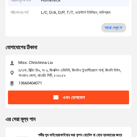
পরিচিতিমুলক নাম
Hometeck
পরিশোধের শর্ত
L/C, D/A, D/P, T/T, ওয়েস্টার্ন ইউনিয়ন, মানিগ্রাম
আরো দেখুন
যোগাযোগের ঠিকানা
Miss. Christinna Liu
৪/এফ, বিল্ডিং ডি৯, নং ৬, জিনক্সিন এভিনিউ, জিনটাও ইন্ডাস্ট্রিয়াল পার্ক, জিনলি টাউন,
গাওয়াও জেলা, ঝাওচিং সিটি, ৫২৯১৫৯
13660404071
এখন যোগাযোগ
এর সেরা মূল্য পান
গভীর ঘুম মাইক্রোফাইবার ভরা কুশন হোটেল বা হোম ব্যবহারের জন্য