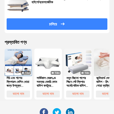
হাইপোঅ্যালার্জেনিক
চালিয়ে
প্রস্তাবিত পণ্য
পিঠ এবং পাশের
সার্ভিকাল মেরুদণ্ড
নতুন বিছানা পাশের
কন্টোয়ার্ড মেমরি
স্লিপারস মেশিন ধোয়া
সমন্বয় মেমরি ফোম
পিছন পেট স্লিপার
বালিশ - চিৎ হয়ে
জন্য উপযুক্ত
বালিশ কনট্যুর
অর্থোপেডিক বালিশ
শোয়া ব্যক্তিদের 
পলিস্টার কভার সহ
Ergonomic
সার্ভিকাল বাঁশ কনট্যুর
এবং মাথার
কনট্যুরযুক্ত মেমরি
প্রজাপতি আকৃতির
আর্গোনমিক মেমরি
সারিবদ্ধকরণের জ
ভালো দাম
ভালো দাম
ভালো দাম
ভালো দাম
ফোম বালিশ
ফোম বালিশ
সেরা পছন্দ
অর্থোপেডিক হেড