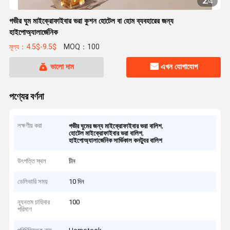
2
/
4
গভীর ঘুম মাইক্রোফাইবার ভরা কুশন হোটেল বা হোম ব্যবহারের জন্য
হাইপোঅ্যালার্জেনিক
মূল্য：4.5$-9.5$
MOQ：100
ভালো দাম
এখন যোগাযোগ
পণ্যের বর্ণনা
লক্ষণীয় করা
,
গভীর ঘুমের জন্য মাইক্রোফাইবার ভরা বালিশ
,
হোটেল মাইক্রোফাইবার ভরা বালিশ
হাইপোঅ্যালার্জেনিক সার্ভিকাল কনট্যুর বালিশ
উৎপত্তি স্থল
চীন
ডেলিভারি সময়
10 দিন
ন্যূনতম চাহিদার
100
পরিমাণ